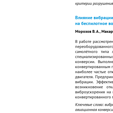
критерии разрушения
Влияние вибрации
на беспилотное в
Морозов В. А., Макар
В работе рассмотре
переоборудованног
самолётного типа 
специализированных
конверсии. Выполн
конвертированным по
наиболее частые от
двигателя. Предпри
вибрации. Эффекти
возникновение отк
виброускорения на 
конвертированного п
Ключевые слова: виб
авиационная конверс