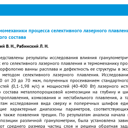
момеханики процесса селективного лазерного плавлен
ого состава
ий В. Н., Рабинский Л. Н.
едставлены результаты исследования влияния гранулометри
 его селективного лазерного плавления и термомеханику про
морфологию ванны расплава и дефектность ее структуры в э
х методом селективного лазерного плавления. Исследова
0 от 20 до 70 мкм, полученных просеиванием стандартног
стей (0,1-1,98 м/с) и мощностей (40-400 Вт) лазерного ис
о состава металлопорошковой композиции на глубину и ши
проплавления, комкования и нестабильного плавления, а 
татам исследования вида сверху и поперечных шлифов ед
щие характерные диапазоны параметров, соответствующ
а также появления трещин. По результатам анализа начала
позиции различной гранулометрии, была установлена зави
 от среднего размера частиц слоя и решена обратная за