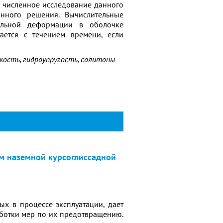
 численное исследование данного
онного решения. Вычислительные
дольной деформации в оболочке
ается с течением времени, если
дкость, гидроупругость, солитоны
м наземной курсоглиссадной
х в процессе эксплуатации, дает
отки мер по их предотвращению.