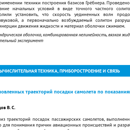
рименении техники построения базисов Грёбнера. Проведено
ание начальных условий в виде точного частного солит
олили установить, что скорость уединенных волн про
звуковой, а первоначально возбуждаемый солитон разруш
 инерции движения жидкости и материал оболочки сжимаем.
ндрическая оболочка, комбинированная нелинейность, вязкая жи
тельный эксперимент
ЫЧИСЛИТЕЛЬНАЯ ТЕХНИКА, ПРИБОРОСТРОЕНИЕ И СВЯЗЬ
новленных траекторий посадки самолета по показания
ов В. С.
из траекторий посадок пассажирских самолетов, выполненны
для понимания причин авиационных происшествий и разраб