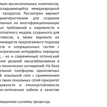
льно-вычислительных комплексов,
складывающейся международной
 продуктов. Рассмотрен вариант
рактеристиками для создания
итанных на многофункциональную
ных требований к надежности и
ноплатного модуля, созданного для
плексов, а также варианта их
реимуществ предлагаемого подхода
дств и операционных систем с
ктрические интерфейсы передачи
, - но и современный оптический
ение уровней масштабирования в
 технических соглашений. На базе
тельной платформы одноплатных
ой локальной сети с применением
 таких локальных сетей приоритет
ежности и отказоустойчивости
о-оптические кабели в качестве
рационная система, процессор,