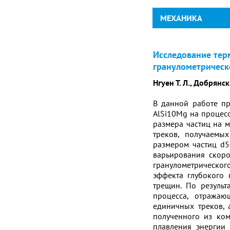
МЕХАНИКА
Исследование тер
гранулометрическ
Нгуен Т. Л., Добрянск
В данной работе пр
AlSi10Mg на процесс
размера частиц на 
треков, получаемы
размером частиц d5
варьирования скоро
гранулометрическог
эффекта глубокого 
трещин. По резуль
процесса, отражаю
единичных треков, 
полученного из ком
плавления энергии