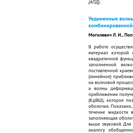
(АПД).
Уединенные волны
комбинированной 
Могилевич Л. И., Попо
В работе осуществл
материал которой 
квадратичной функц
заполненной вязк
поставленной краев
(линейное) приближе
на волновой процес
а волны деформаци
приближении получе
(КдВШ), которое по
оболочке. Показано,
течение жидкости 
заполняющая оболочк
выше звуковой. Для
аналогу обобщенно