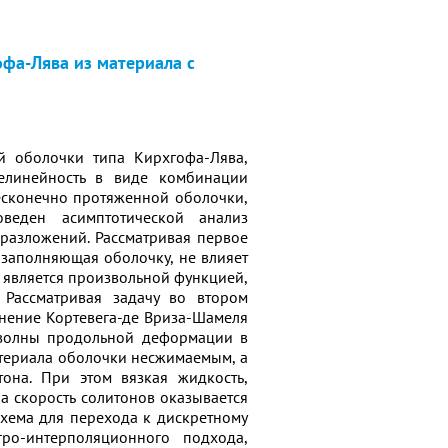
фа-Лява из материала с
й оболочки типа Кирхгофа-Лява,
елинейность в виде комбинации
бесконечно протяженной оболочки,
веден асимптотической анализ
разложений. Рассматривая первое
 заполняющая оболочку, не влияет
 является произвольной функцией,
 Рассматривая задачу во втором
ение Кортевега-де Вриза-Шамеля
 волны продольной деформации в
атериала оболочки несжимаемым, а
она. При этом вязкая жидкость,
а скорость солитонов оказывается
схема для перехода к дискретному
ро-интерполяционного подхода,