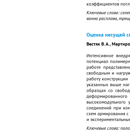
коэффициентов погл
Ключевые слова: селе
ванна расплава, тре
Оценка несущей с
Вестяк В. А., Мартиро
Интенсивное внедр
потенциал полимерн
работе представлен
свободным и нагруж
работу конструкции
указанных выше наг
образцах со свобо
деформированног
высокомодульного 
соединений при ко
схем армирования с 
и экспериментальные
Ключевые слова: поло