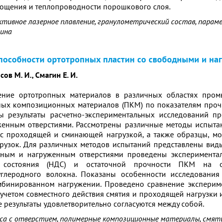
ощения и теплопроводности порошкового слоя.
ктивное лазерное плавление, гранулометрический состав, парам
щина
пособности ортотропных пластин со свободными и н
сов М. И., Смагин Е. И.
ение ортотропных материалов в различных областях про
ых композиционных материалов (ПКМ) по показателям прочн
ы результаты расчетно-экспериментальных исследований п
енным отверстиями. Рассмотрены различные методы испыта
 с проходящей и сминающей нагрузкой, а также образцы, м
рузок. Для различных методов испытаний представлены виды
дным и нагруженным отверстиями проведены эксперимента
о состояния (НДС) и остаточной прочности ПКМ на 
углеродного волокна. Показаны особенности исследования
мбинированном нагружении. Проведено сравнение эксперим
учетом совместного действия смятия и проходящей нагрузки и
 результаты удовлетворительно согласуются между собой.
са с отверстием, полимерные композиционные материалы, смяти