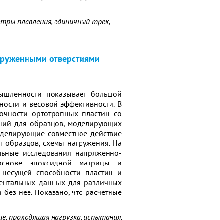
етры плавления, единичный трек,
агруженными отверстиями
мышленности показывает большой
ости и весовой эффективности. В
рочности ортотропных пластин со
ний для образцов, моделирующих
оделирующие совместное действие
 образцов, схемы нагружения. На
льные исследования напряженно-
основе эпоксидной матрицы и
 несущей способности пластин и
ентальных данных для различных
 без неё. Показано, что расчетные
е, проходящая нагрузка, испытания,