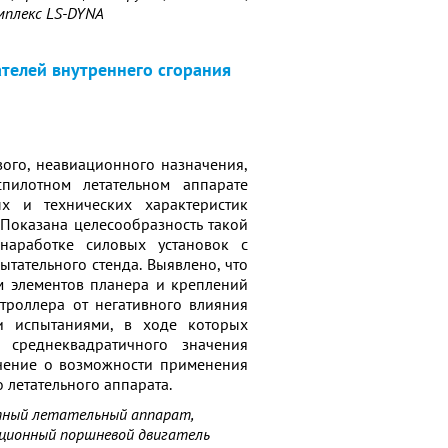
мплекс LS-DYNA
телей внутреннего сгорания
ого, неавиационного назначения,
пилотном летательном аппарате
х и технических характеристик
Показана целесообразность такой
 наработке силовых установок с
тательного стенда. Выявлено, что
м элементов планера и креплений
троллера от негативного влияния
и испытаниями, в ходе которых
 среднеквадратичного значения
чение о возможности применения
 летательного аппарата.
отный летательный аппарат,
ационный поршневой двигатель