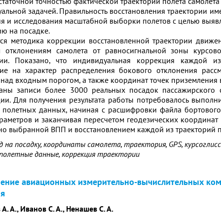
статочной точностью фактической траектории полета самолет
уальной задачей. Правильность восстановления траектории име
я и исследования масштабной выборки полетов с целью выяв
ю на посадке.
тся методика коррекции восстановленной траектории движен
м отклонениям самолета от равносигнальной зоны курсов
ции. Показано, что индивидуальная коррекция каждой и
ние на характер распределения бокового отклонения расс
 над входным порогом, а также координат точек приземления 
ваны записи более 3000 реальных посадок пассажирского 
ии. Для получения результата работы потребовалось выполн
 полетных данных, начиная с расшифровки файла бортового 
раметров и заканчивая пересчетом геодезических координат 
но выбранной ВПП и восстановлением каждой из траекторий п
д на посадку, координаты самолета, траектория, GPS, курсоглис
полетные данные, коррекция траектории
ение авиационных измерительно-вычислительных ком
я
А. А., Иванов С. А., Ненашев С. А.