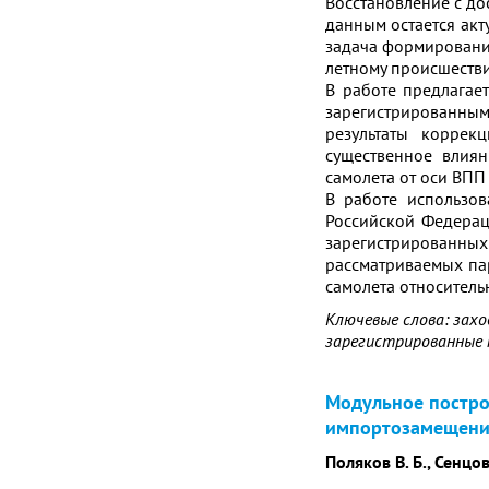
Восстановление c до
данным остается акт
задача формировани
летному происшестви
В работе предлагае
зарегистрированны
результаты коррек
существенное влия
самолета от оси ВПП
В работе использо
Российской Федерац
зарегистрированных
рассматриваемых па
самолета относитель
Ключевые слова: захо
зарегистрированные 
Модульное постро
импортозамещени
Поляков В. Б., Сенцов 