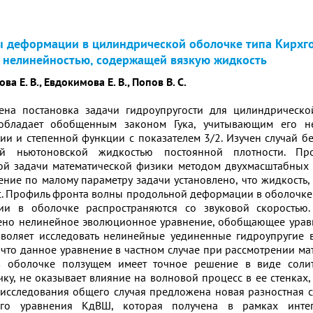
 деформации в цилиндрической оболочке типа Кирхго
нелинейностью, содержащей вязкую жидкость
ва Е. В., Евдокимова Е. В., Попов В. С.
ена постановка задачи гидроупругости для цилиндрическо
обладает обобщенным законом Гука, учитывающим его н
ии и степенной функции с показателем 3/2. Изучен случай 
ой ньютоновской жидкостью постоянной плотности. Про
ой задачи математической физики методом двухмасштабных 
ние по малому параметру задачи установлено, что жидкость,
с. Профиль фронта волны продольной деформации в оболочке
и в оболочке распространяются со звуковой скоростью.
но нелинейное эволюционное уравнение, обобщающее уравн
зволяет исследовать нелинейные уединенные гидроупругие
 что данное уравнение в частном случае при рассмотрении м
в оболочке ползущем имеет точное решение в виде солит
у, не оказывает влияние на волновой процесс в ее стенках, 
 исследования общего случая предложена новая разностная 
го уравнения КдВШ, которая получена в рамках интег