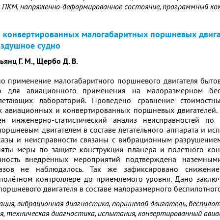
 ПКМ, напряженно-деформированное состояние, программный ко
 конвертированных малогабаритных поршневых двига
оздушное судно
ьянц Г. М., Щербо Д. В.
но применение малогабаритного поршневого двигателя бытов
о для авиационного применения на малоразмерном бес
летающих лабораторий. Проведено сравнение стоимостны
 авиационных и конвертированных поршневых двигателей. 
ен инженерно-статистический анализ неисправностей по
ршневым двигателем в составе летательного аппарата и испы
казы и неисправности связаны с вибрационным разрушение
няты меры по защите конструкции планера и полетного кон
вность внедрённых мероприятий подтверждена наземным
азов не наблюдалось. Так же зафиксировано снижение
полётном контроллере до приемлемого уровня. Дано заклю
оршневого двигателя в составе малоразмерного беспилотного
рация, вибрационная диагностика, поршневой двигатель, беспил
ия, техническая диагностика, испытания, конвертированный ави