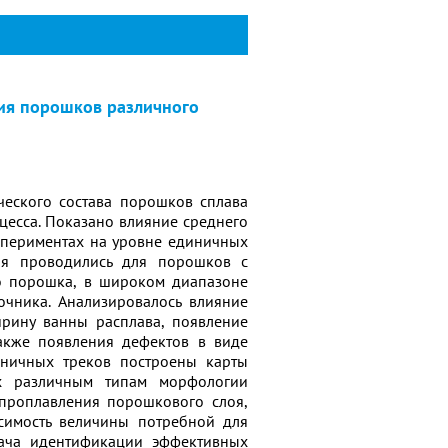
ия порошков различного
ческого состава порошков сплава
цесса. Показано влияние среднего
кспериментах на уровне единичных
ния проводились для порошков с
о порошка, в широком диапазоне
точника. Анализировалось влияние
рину ванны расплава, появление
также появления дефектов в виде
иничных треков построены карты
их различным типам морфологии
 проплавления порошкового слоя,
симость величины потребной для
дача идентификации эффективных