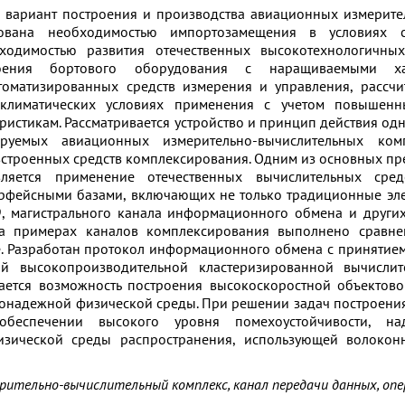
 вариант построения и производства авиационных измерите
снована необходимостью импортозамещения в условиях 
ходимостью развития отечественных высокотехнологичных
роения бортового оборудования с наращиваемыми ха
томатизированных средств измерения и управления, рассч
климатических условиях применения с учетом повышен
ристикам. Рассматривается устройство и принцип действия од
ируемых авиационных измерительно-вычислительных ком
встроенных средств комплексирования. Одним из основных п
вляется применение отечественных вычислительных сре
фейсными базами, включающих не только традиционные эле
, магистрального канала информационного обмена и других
На примерах каналов комплексирования выполнено сравн
. Разработан протокол информационного обмена с принятием
ой высокопроизводительной кластеризированной вычисли
ается возможность построения высокоскоростной объектов
онадежной физической среды. При решении задач построения
обеспечении высокого уровня помехоустойчивости, над
зической среды распространения, использующей волоконн
рительно-вычислительный комплекс, канал передачи данных, опе