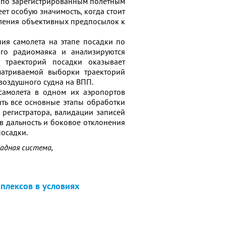
а по зарегистрированным полетным
ет особую значимость, когда стоит
ления объективных предпосылок к
ия самолета на этапе посадки по
ого радиомаяка и анализируются
з траекторий посадки оказывает
матриваемой выборки траекторий
воздушного судна на ВПП.
самолета в одном их аэропортов
ить все основные этапы обработки
регистратора, валидации записей
в дальность и боковое отклонения
осадки.
садная система,
плексов в условиях