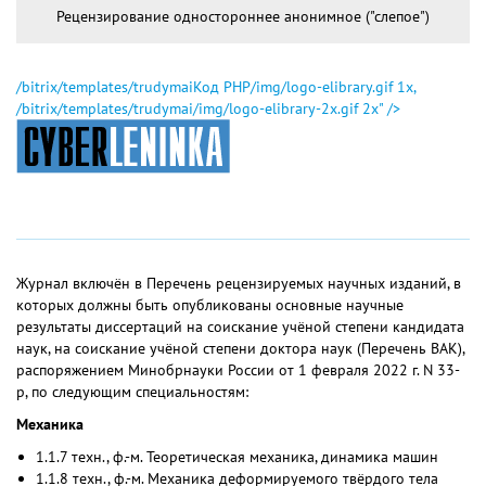
Рецензирование одностороннее анонимное ("слепое")
/bitrix/templates/trudymai
Код PHP
/img/logo-elibrary.gif 1x,
/bitrix/templates/trudymai/img/logo-elibrary-2x.gif 2x" />
Журнал включён в Перечень рецензируемых научных изданий, в
которых должны быть опубликованы основные научные
результаты диссертаций на соискание учёной степени кандидата
наук, на соискание учёной степени доктора наук (Перечень ВАК),
распоряжением Минобрнауки России от 1 февраля 2022 г. N 33-
р, по следующим специальностям:
Механика
1.1.7 техн., ф.-м. Теоретическая механика, динамика машин
1.1.8 техн., ф.-м. Механика деформируемого твёрдого тела