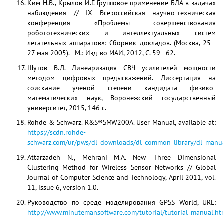
Ким Н.В., Крылов И.Г. Групповое применение БЛА в задачах
наблюдения // IX Всероссийская научно-техническая
конференция «Проблемы совершенствования
робототехнических и интеллектуальных систем
летательных аппаратов»: Сборник докладов. (Москва, 25 -
27 мая 2005). - М.: Изд-во МАИ, 2012, С. 59 - 62.
Шутов В.Д. Линеаризация СВЧ усилителей мощности
методом цифровых предыскажений. Диссертация на
соискание ученой степени кандидата физико-
математических наук, Воронежский государственный
университет, 2015, 146 с.
Rohde & Schwarz. R&S®SMW200A. User Manual, available at:
https://scdn.rohde-
schwarz.com/ur/pws/dl_downloads/dl_common_library/dl_manu
Attarzadeh N., Mehrani M.A. New Three Dimensional
Clustering Method for Wireless Sensor Networks // Global
Journal of Computer Science and Technology, April 2011, vol.
11, issue 6, version 1.0.
Руководство по среде моделирования GPSS World, URL:
http://www.minutemansoftware.com/tutorial/tutorial_manual.h