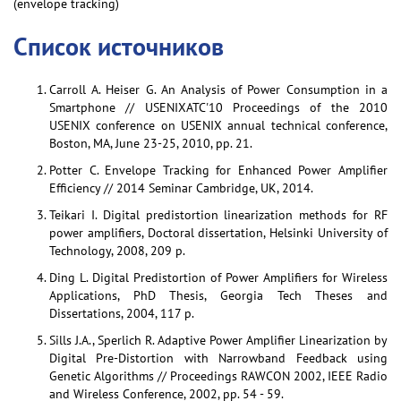
(envelope tracking)
Список источников
Carroll A. Heiser G. An Analysis of Power Consumption in a
Smartphone // USENIXATC'10 Proceedings of the 2010
USENIX conference on USENIX annual technical conference,
Boston, MA, June 23-25, 2010, pp. 21.
Potter C. Envelope Tracking for Enhanced Power Amplifier
Efficiency // 2014 Seminar Cambridge, UK, 2014.
Teikari I. Digital predistortion linearization methods for RF
power amplifiers, Doctoral dissertation, Helsinki University of
Technology, 2008, 209 p.
Ding L. Digital Predistortion of Power Amplifiers for Wireless
Applications, PhD Thesis, Georgia Tech Theses and
Dissertations, 2004, 117 p.
Sills J.A., Sperlich R. Adaptive Power Amplifier Linearization by
Digital Pre-Distortion with Narrowband Feedback using
Genetic Algorithms // Proceedings RAWCON 2002, IEEE Radio
and Wireless Conference, 2002, pp. 54 - 59.