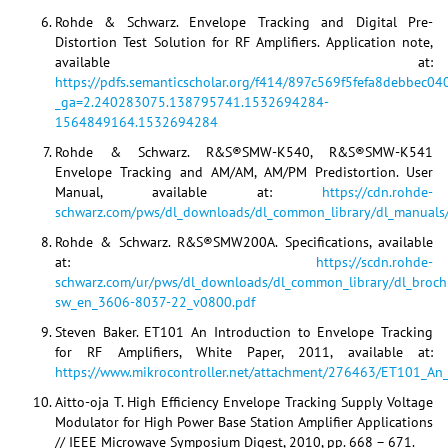
Rohde & Schwarz. Envelope Tracking and Digital Pre-
Distortion Test Solution for RF Amplifiers. Application note,
available at:
https://pdfs.semanticscholar.org/f414/897c569f5fefa8debbec0
_ga=2.240283075.138795741.1532694284-
1564849164.1532694284
Rohde & Schwarz. R&S®SMW-K540, R&S®SMW-K541
Envelope Tracking and AM/AM, AM/PM Predistortion. User
Manual, available at:
https://cdn.rohde-
schwarz.com/pws/dl_downloads/dl_common_library/dl_manual
Rohde & Schwarz. R&S®SMW200A. Specifications, available
at:
https://scdn.rohde-
schwarz.com/ur/pws/dl_downloads/dl_common_library/dl_broc
sw_en_3606-8037-22_v0800.pdf
Steven Baker. ET101 An Introduction to Envelope Tracking
for RF Amplifiers, White Paper, 2011, available at:
https://www.mikrocontroller.net/attachment/276463/ET101_An_
Aitto-oja T. High Efficiency Envelope Tracking Supply Voltage
Modulator for High Power Base Station Amplifier Applications
// IEEE Microwave Symposium Digest, 2010, pp. 668 – 671.