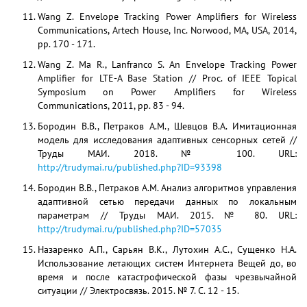
Wang Z. Envelope Tracking Power Amplifiers for Wireless
Communications, Artech House, Inc. Norwood, MA, USA, 2014,
pp. 170 - 171.
Wang Z. Ma R., Lanfranco S. An Envelope Tracking Power
Amplifier for LTE-A Base Station // Proc. of IEEE Topical
Symposium on Power Amplifiers for Wireless
Communications, 2011, pp. 83 - 94.
Бородин В.В., Петраков А.М., Шевцов В.А. Имитационная
модель для исследования адаптивных сенсорных сетей //
Труды МАИ. 2018. № 100. URL:
http://trudymai.ru/published.php?ID=93398
Бородин В.В., Петраков А.М. Анализ алгоритмов управления
адаптивной сетью передачи данных по локальным
параметрам // Труды МАИ. 2015. № 80. URL:
http://trudymai.ru/published.php?ID=57035
Назаренко А.П., Сарьян В.К., Лутохин А.С., Сущенко Н.А.
Использование летающих систем Интернета Вещей до, во
время и после катастрофической фазы чрезвычайной
ситуации // Электросвязь. 2015. № 7. С. 12 - 15.