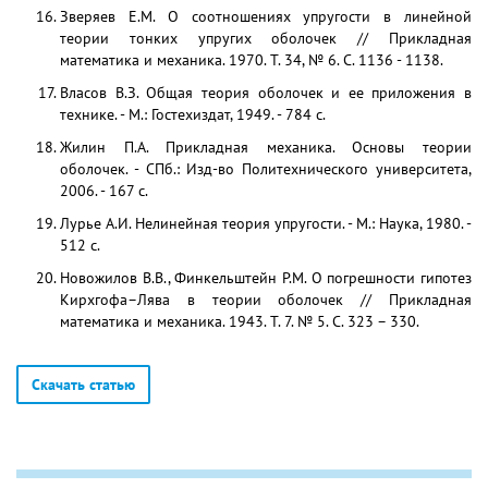
Зверяев Е.М. О соотношениях упругости в линейной
теории тонких упругих оболочек // Прикладная
математика и механика. 1970. Т. 34, № 6. С. 1136 - 1138.
Власов В.З. Общая теория оболочек и ее приложения в
технике. - М.: Гостехиздат, 1949. - 784 с.
Жилин П.А. Прикладная механика. Основы теории
оболочек. - СПб.: Изд-во Политехнического университета,
2006. - 167 с.
Лурье А.И. Нелинейная теория упругости. - М.: Наука, 1980. -
512 с.
Новожилов В.В., Финкельштейн Р.М. О погрешности гипотез
Кирхгофа–Лява в теории оболочек // Прикладная
математика и механика. 1943. Т. 7. № 5. С. 323 – 330.
Скачать статью