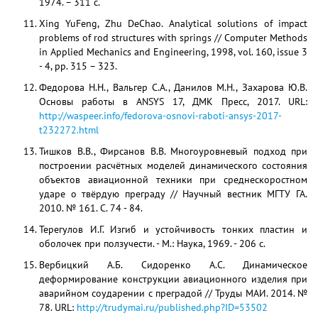
1974. – 311 с.
Xing YuFeng, Zhu DeChao. Analytical solutions of impact
problems of rod structures with springs // Computer Methods
in Applied Mechanics and Engineering, 1998, vol. 160, issue 3
- 4, pp. 315 – 323.
Федорова Н.Н., Вальгер С.А., Данилов М.Н., Захарова Ю.В.
Основы работы в ANSYS 17, ДМК Пресс, 2017. URL:
http://waspeer.info/fedorova-osnovi-raboti-ansys-2017-
t232272.html
Тишков В.В., Фирсанов В.В. Многоуровневый подход при
построении расчётных моделей динамического состояния
объектов авиационной техники при среднескоростном
ударе о твёрдую преграду // Научный вестник МГТУ ГА.
2010. № 161. С. 74 - 84.
Терегулов И.Г. Изгиб и устойчивость тонких пластин и
оболочек при ползучести. - М.: Наука, 1969. - 206 с.
Вербицкий А.Б. Сидоренко А.С. Динамическое
деформирование конструкции авиационного изделия при
аварийном соударении с преградой // Труды МАИ. 2014. №
78. URL:
http://trudymai.ru/published.php?ID=53502