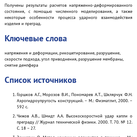
Получены результаты расчетов напряженно-деформированного
состояния, с помощью численного моделирования, а также
некоторые особенности процесса ударного взаимодействия
изделия и преград.
Ключевые слова
напряжения и деформации, рикошетирование, разрушение,
скорости подхода, угол приводнения, разрушение мембраны,
смятие демпфера
Список источников
Горшков А.Г., Морозов В.И., Пономарев А.Т., Шклярчук Ф.Н.
Аэрогидроупругость конструкций. – М.: Физматлит, 2000. –
592 с.
Чижов А.В., Шмидт А.А. Высокоскоростной удар капли о
преграду // Журнал технической физики. 2000. Т. 70. № 12.
С. 18 – 27.