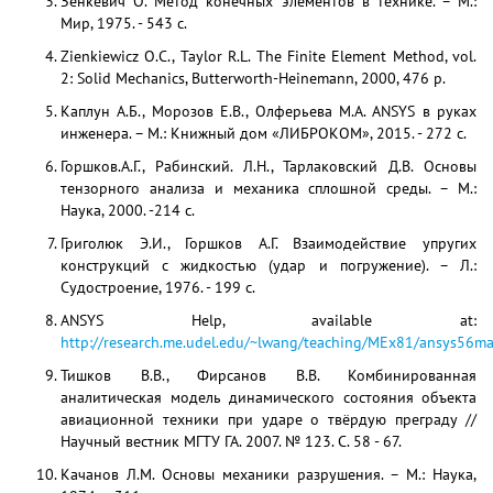
Зенкевич О. Метод конечных элементов в технике. – М.:
Мир, 1975. - 543 с.
Zienkiewicz О.С., Taylor R.L. The Finite Element Method, vol.
2: Solid Mechanics, Butterworth-Heinemann, 2000, 476 p.
Каплун А.Б., Морозов Е.В., Олферьева М.А. ANSYS в руках
инженера. – М.: Книжный дом «ЛИБРОКОМ», 2015. - 272 c.
Горшков.А.Г., Рабинский. Л.Н., Тарлаковский Д.В. Основы
тензорного анализа и механика сплошной среды. – М.:
Наука, 2000. -214 c.
Григолюк Э.И., Горшков А.Г. Взаимодействие упругих
конструкций с жидкостью (удар и погружение). – Л.:
Судостроение, 1976. - 199 c.
ANSYS Help, available at:
http://research.me.udel.edu/~lwang/teaching/MEx81/ansys56ma
Тишков В.В., Фирсанов В.В. Комбинированная
аналитическая модель динамического состояния объекта
авиационной техники при ударе о твёрдую преграду //
Научный вестник МГТУ ГА. 2007. № 123. С. 58 - 67.
Качанов Л.М. Основы механики разрушения. – М.: Наука,