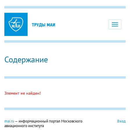
Toggle
navigati
Содержание
Элемент не найден!
mai.ru
— информационный портал Московского
Вход
авиационного института