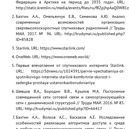
Федерации в Арктике на период до 2035 года». URL:
http://static.kremlin.ru/media/events/files/ru/f8ZpjhpAaQ0W
Бахтин А.А., Омельянчук Е.В., Семенова А.Ю. Анализ
современных возможностей организации
сверхвысокоскоростных спутниковых радиолиний // Труды
МАИ. 2017. № 96. URL: http://trudymai.ru/published.php?
ID=85828
Starlink. URL: https://www.starlink.com/
OneWeb. URL: https://www.oneweb.world/
Первые впечатления от спутникового интернета Starlink.
URL: https://3dnews.ru/1024391/pervie-vpechatleniya-ot-
sputnikovogo-interneta-starlink-komfortnie-skorost-i-
zadergka-prostaya-ustanovkaoborudovaniya
Шевцов В.А., Бородин В.В., Крылов М.А. Построение
совмещенной сети сотовой связи и самоорганизующейся
сети с динамической структурой // Труды МАИ. 2016. № 85.
URL: http://trudymai.ru/published.php?ID=66417
Бахтин А.А., Волков А.С., Баскаков А.Е. Исследование
особенностей реализации алгоритмов доступа к среде
в мобильных самоорганизующихся сетях связи // Труды