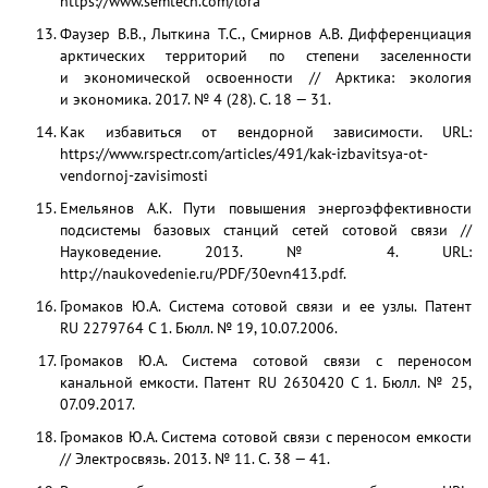
https://www.semtech.com/lora
Фаузер В.В., Лыткина Т.С., Смирнов А.В. Дифференциация
арктических территорий по степени заселенности
и экономической освоенности // Арктика: экология
и экономика. 2017. № 4 (28). С. 18 — 31.
Как избавиться от вендорной зависимости. URL:
https://www.rspectr.com/articles/491/kak-izbavitsya-ot-
vendornoj-zavisimosti
Емельянов А.К. Пути повышения энергоэффективности
подсистемы базовых станций сетей сотовой связи //
Науковедение. 2013. № 4. URL:
http://naukovedenie.ru/PDF/30evn413.pdf.
Громаков Ю.А. Система сотовой связи и ее узлы. Патент
RU 2279764 C 1. Бюлл. № 19, 10.07.2006.
Громаков Ю.А. Система сотовой связи с переносом
канальной емкости. Патент RU 2630420 C 1. Бюлл. № 25,
07.09.2017.
Громаков Ю.А. Система сотовой связи с переносом емкости
// Электросвязь. 2013. № 11. С. 38 — 41.