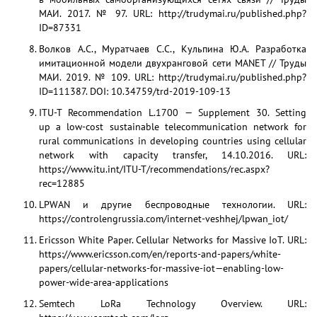
МАИ. 2017. № 97. URL: http://trudymai.ru/published.php?
ID=87331
Волков А.С., Муратчаев С.С., Кульпина Ю.А. Разработка
имитационной модели двухранговой сети MANET // Труды
МАИ. 2019. № 109. URL: http://trudymai.ru/published.php?
ID=111387. DOI: 10.34759/trd-2019-109-13
ITU-T Recommendation L.1700 — Supplement 30. Setting
up a low-cost sustainable telecommunication network for
rural communications in developing countries using cellular
network with capacity transfer, 14.10.2016. URL:
https://www.itu.int/ITU-T/recommendations/rec.aspx?
rec=12885
LPWAN и другие беспроводные технологии. URL:
https://controlengrussia.com/internet-veshhej/lpwan_iot/
Ericsson White Paper. Cellular Networks for Massive IoT. URL:
https://www.ericsson.com/en/reports-and-papers/white-
papers/cellular-networks-for-massive-iot—enabling-low-
power-wide-area-applications
Semtech LoRa Technology Overview. URL: