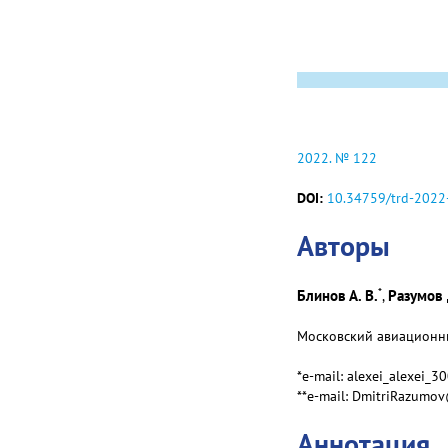
2022. № 122
DOI:
10.34759/trd-2022
Авторы
*
Блинов А. В.
Разумов 
,
Московский авиационный
*e-mail: alexei_alexei_
**e-mail: DmitriRazumo
Аннотация