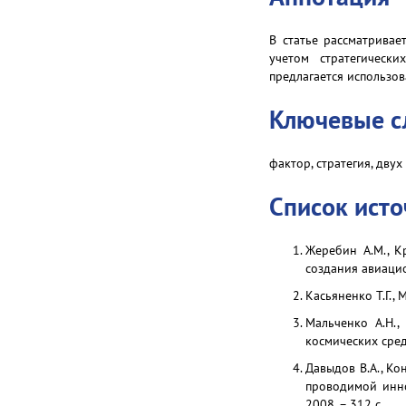
В статье рассматрива
учетом стратегическ
предлагается использо
Ключевые с
фактор, стратегия, дву
Список ист
Жеребин А.М., К
создания авиацио
Касьяненко Т.Г., 
Мальченко А.Н.,
космических сред
Давыдов В.А., Ко
проводимой инно
2008. – 312 с.