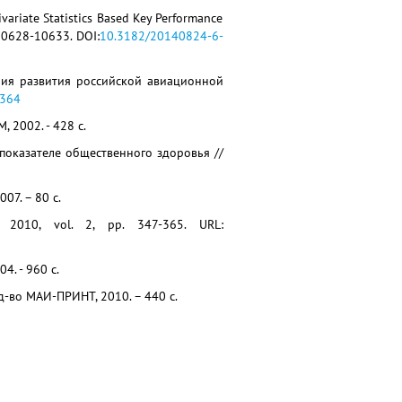
variate Statistics Based Key Performance
 10628-10633. DOI:
10.3182/20140824-6-
ания развития российской авиационной
9364
 2002. - 428 с.
показателе общественного здоровья //
07. – 80 с.
, 2010, vol. 2, pp. 347-365. URL:
4. - 960 с.
д-во МАИ-ПРИНТ, 2010. – 440 с.