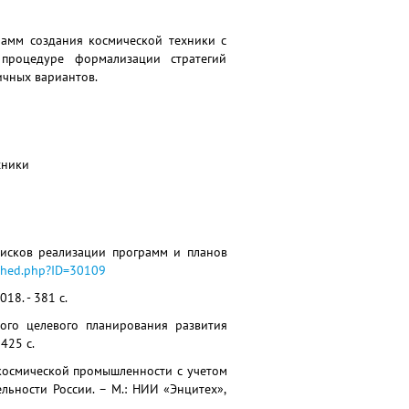
рамм создания космической техники с
 процедуре формализации стратегий
ичных вариантов.
хники
рисков реализации программ и планов
ished.php?ID=30109
18. - 381 с.
ного целевого планирования развития
425 с.
о-космической промышленности с учетом
ьности России. – М.: НИИ «Энцитех»,