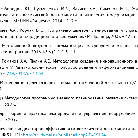
езбородов В.Г., Лукьященко М.А., Заичко В.А., Симонов М.П., Ж
результатов космической деятельности в интересах модернизаци
нов. – М.: НИИ «Энцитех», 2014. - 312 с.
влев А.А., Корчак В.Ю. Программно-целевое планирование и управ
ктивного и нетрадиционного вооружения. - М.: Граница, 2007. – 425 с.
 Методический подход к автоматизации макропроектирования про
акетостроение. 2016. № 6 (91). С. 5–11.
 Романов А.А., Тюлин А.Е. Методология создания инновационного н
асли // Ракетно-космическое приборостроение и информационные сист
9-0239.2018.5.2.53.64
Методология целеполагания в области космической деятельности // 
0.
ед.) Методология программно-целевого планирования развития систем
 – 519 c.
др. Теория и практика планирования и управления вооружением. 
 – 520 с.
ведение индикаторов эффективности космической деятельности на 
 № 51. URL:
http://trudymai.ru/published.php?ID=29124