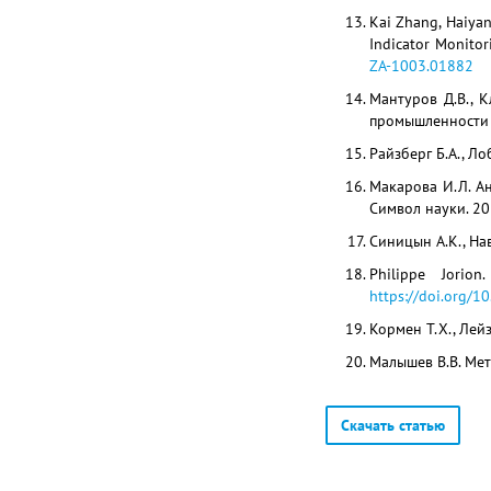
Kai Zhang, Haiyan
Indicator Monitor
ZA-1003.01882
Мантуров Д.В., 
промышленности 
Райзберг Б.А., Ло
Макарова И.Л. А
Символ науки. 201
Синицын А.К., На
Philippe Jorio
https://doi.org/
Кормен Т.Х., Лейз
Малышев В.В. Мет
Скачать статью