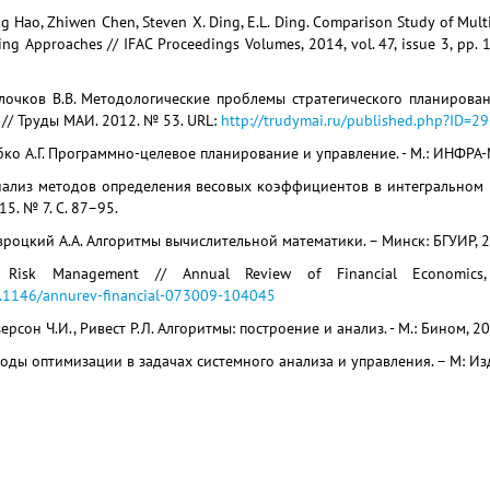
g Hao, Zhiwen Chen, Steven X. Ding, E.L. Ding. Comparison Study of Multi
ing Approaches // IFAC Proceedings Volumes, 2014, vol. 47, issue 3, pp.
Клочков В.В. Методологические проблемы стратегического планиров
// Труды МАИ. 2012. № 53. URL:
http://trudymai.ru/published.php?ID=2
бко А.Г. Программно-целевое планирование и управление. - М.: ИНФРА-М,
нализ методов определения весовых коэффициентов в интегральном 
5. № 7. С. 87–95.
вроцкий А.А. Алгоритмы вычислительной математики. – Минск: БГУИР, 20
n. Risk Management // Annual Review of Financial Economics
10.1146/annurev-financial-073009-104045
ерсон Ч.И., Ривест Р.Л. Алгоритмы: построение и анализ. - М.: Бином, 200
оды оптимизации в задачах системного анализа и управления. – М: Из