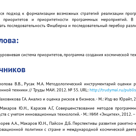
ется подход к формализации возможных стратегий реализации прог
их приоритетов и приоритетности программных мероприятий. В
вать последовательность Фишберна и последовательный перебор разл
лова:
х уровневая система приоритетов, программа создания космической те
очников
ропова В.В., Русак М.А. Методологический инструментарий оценки 
нной техники // Труды МАИ. 2012. № 55. URL:
http://trudymai.ru/publ
Маховикова Г.А. Анализ и оценка рисков в бизнесе. - М.: Изд-во Юрайт, 20
 Макаров Ю.Н., Карасев А.Г, Совершенствование методов программ
ств с учетом инновационных технологий. - М.: НИИ «Энцитех», 2012. – 
норев А.А., Макаров Ю.Н., Пайсон Д.Б. Перспективы развития ракетн
вационной политики с стране и международной космической деятел