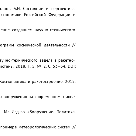
иганов А.Н. Состояние и перспективы
и экономики Российской Федерации и
ление созданием научно-технического
грамм космической деятельности //
аучно-технического задела в ракетно-
емы. 2018. Т. 5. № 2. С. 53–64. DOI:
Космонавтика и ракетостроение. 2015.
ы вооружения на современном этапе. -
- М.: Изд-во «Вооружение. Политика.
примере метеорологических систем //