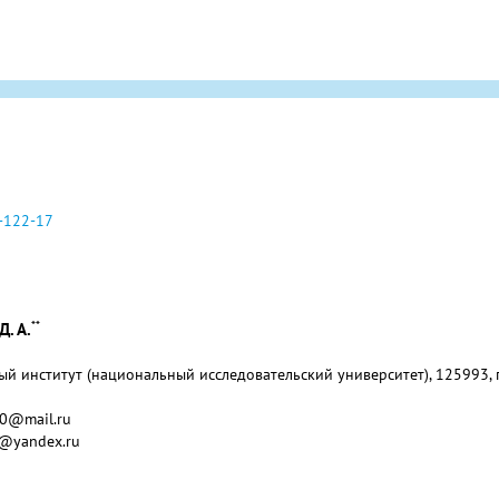
-122-17
**
Д. А.
 институт (национальный исследовательский университет), 125993, г.
300@mail.ru
v@yandex.ru