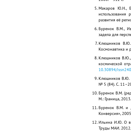
Макаров Ю.Н., Б
использования 
развития её регио
Буренок В.М., И
задела для перспе
Клюшников В.Ю.
Космонавтика и р
Клюшников В.Ю.,
космической отр
10.30894/issn240
Клюшников В.Ю. 
№ 5 (84). С. 11–2
Буренок В.М. (р
М.: Граница, 2013.
Буренок В.М. и 
Конверсия», 2005.
Ильина И.Ю. О в
Труды МАИ. 2012.