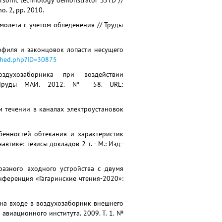
ersonic technology demonstrator S3TD //
o. 2, pp. 2010.
молета с учетом обледенения // Труды
рофиля и законцовок лопасти несущего
ished.php?ID=30875
здухозаборника при воздействии
/ Труды МАИ. 2012. № 58. URL:
м течении в каналах электроустановок
обенностей обтекания и характеристик
тике: тезисы докладов 2 т. - М.: Изд-
разного входного устройства с двумя
ференция «Гагаринские чтения-2020»:
я на входе в воздухозаборник внешнего
авиационного института. 2009. Т. 1. №