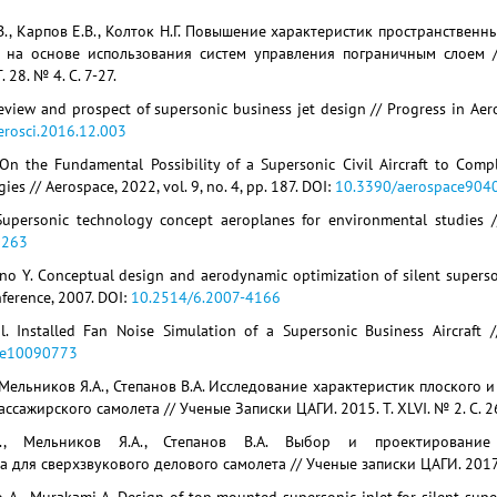
., Карпов Е.В., Колток Н.Г. Повышение характеристик пространстве
 на основе использования систем управления пограничным слоем 
 28. № 4. С. 7-27.
eview and prospect of supersonic business jet design // Progress in Aero
erosci.2016.12.003
. On the Fundamental Possibility of a Supersonic Civil Aircraft to Co
ies // Aerospace, 2022, vol. 9, no. 4, pp. 187. DOI:
10.3390/aerospace904
. Supersonic technology concept aeroplanes for environmental studies
0263
no Y. Conceptual design and aerodynamic optimization of silent superson
ference, 2007. DOI:
10.2514/6.2007-4166
l. Installed Fan Noise Simulation of a Supersonic Business Aircraft /
ce10090773
 Мельников Я.А., Степанов В.А. Исследование характеристик плоского 
ссажирского самолета // Ученые Записки ЦАГИ. 2015. Т. XLVI. № 2. С. 2
., Мельников Я.А., Степанов В.А. Выбор и проектирование 
для сверхзвукового делового самолета // Ученые записки ЦАГИ. 2017. Т.