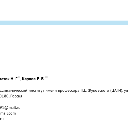
**
***
олток Н. Г.
Карпов Е. В.
,
инамический институт имени профессора Н.Е. Жуковского (ЦАГИ), ул.
0180, Россия
e91@mail.ru
gmail.com
.ru