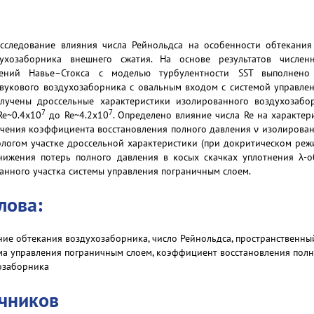
сследование влияния числа Рейнольдса на особенности обтекания
духозаборника внешнего сжатия. На основе результатов числе
ений Навье–Стокса с моделью турбулентности SST выполнено 
вукового воздухозаборника с овальным входом с системой управле
олучены дроссельные характеристики изолированного воздухозабо
7
7
Re~0.4х10
до Re~4.2х10
. Определено влияние числа Re на характер
чения коэффициента восстановления полного давления ν изолирован
ологом участке дроссельной характеристики (при докритическом реж
нижения потерь полного давления в косых скачках уплотнения λ-
нного участка системы управления пограничным слоем.
лова:
ие обтекания воздухозаборника, число Рейнольдса, пространственн
ема управления пограничным слоем, коэффициент восстановления полн
озаборника
очников