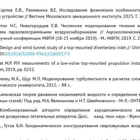
Карпов Е.В., Рахманина В.Е. Исследование физических особеннос
устройстве // Вестник Московского авиационного института. 2023. Т. 30
лток Н.Г., Новогородцев Е.В. Численное моделирование течения 
ыми параллелограммными воздухозаборниками // Аэрокосмические
учной конференции МФТИ (18-23 ноября 2019). - М.: МФТИ, 2019. С. 
 Design and wind tunnel study of a top-mounted diverterless inlet // Chine
OI:
10.1016/S1000-9361(11)60217-3
net M.P. PIV measurements of a low-noise top-mounted propulsion instal
m, 2019, pp. 0252.
трелец М.Х., Шур М.Л. Моделирование турбулентности в расчетах слож
ческого университета, 2012. – 88 с.
намическая теория движения несжимаемой жидкости и определение к
х статей/ Под ред. М.А. Великанова и Н.Т. Швейковского. - М.-Л.: ОНТИ
 Комбинированный алгоритм определения аэродинамических х
в дозвуковых летательных аппаратов: Дисс. канд. техн. наук. - Жуковс
., Гутов Б.И. Газодинамическое конструирование сверхзвуковых возд