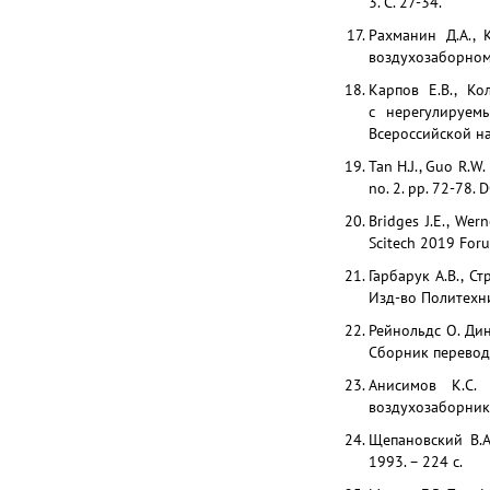
3. С. 27-34.
Рахманин Д.А., 
воздухозаборном 
Карпов Е.В., Ко
с нерегулируем
Всероссийской на
Tan H.J., Guo R.W.
no. 2. pp. 72-78. D
Bridges J.E., Wer
Scitech 2019 Foru
Гарбарук А.В., С
Изд-во Политехни
Рейнольдс О. Ди
Сборник переводны
Анисимов К.С.
воздухозаборнико
Щепановский В.А
1993. – 224 с.