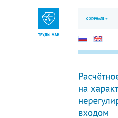
О ЖУРНАЛЕ
Расчётно
на харак
нерегули
входом