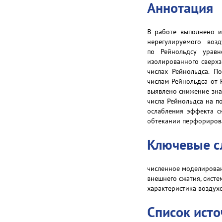
Аннотация
В работе выполнено и
нерегулируемого воз
по Рейнольдсу уравн
изолированного сверхз
числах Рейнольдса. П
числам Рейнольдса от 
выявлено снижение зна
числа Рейнольдса на п
ослабления эффекта с
обтекании перфорирова
Ключевые с
численное моделирован
внешнего сжатия, сист
характеристика воздух
Список ист