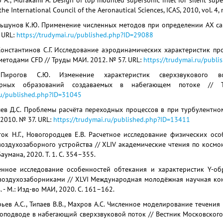
 A., Murakami A. Design of top mounted supersonic inlet for silent sup
he International Council of the Aeronautical Sciences, ICAS, 2010, vol. 4, n
ольшунов К.Ю. Применение численных методов при определении АХ са
 URL:
https://trudymai.ru/published.php?ID=29088
Константинов С.Г. Исследование аэродинамических характеристик п
методами CFD // Труды МАИ. 2012. № 57. URL:
https://trudymai.ru/publ
Пирогов С.Ю. Изменение характеристик сверхзвукового во
атурных образований создаваемых в набегающем потоке /
.ru/published.php?ID=31045
шев Д.С. Проблемы расчёта переходных процессов в при турбулентно
 2010. № 37. URL:
https://trudymai.ru/published.php?ID=13411
лток Н.Г., Новогородцев Е.В. Расчетное исследование физических ос
оздухозаборного устройства // XLIV академические чтения по космонав
Баумана, 2020. Т. 1. С. 354–355.
ленное исследование особенностей обтекания и характеристик Y-об
оздухозаборниками // XLVI Международная молодёжная научная кон
 - М.: Изд-во МАИ, 2020. С. 161–162.
ьев А.С., Типаев В.В., Махров А.С. Численное моделирование течени
оподводе в набегающий сверхзвуковой поток // Вестник Московского 