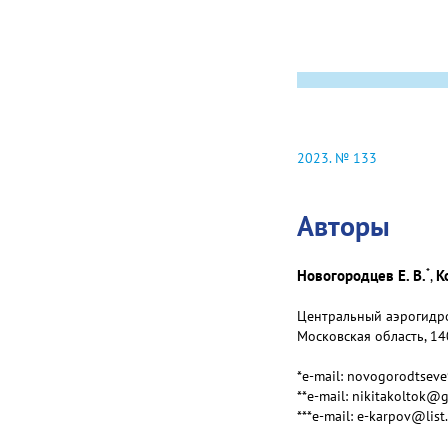
2023. № 133
Авторы
*
Новогородцев Е. В.
К
,
Центральный аэрогидрод
Московская область, 14
*e-mail: novogorodtsev
**e-mail: nikitakoltok@
***e-mail: e-karpov@list