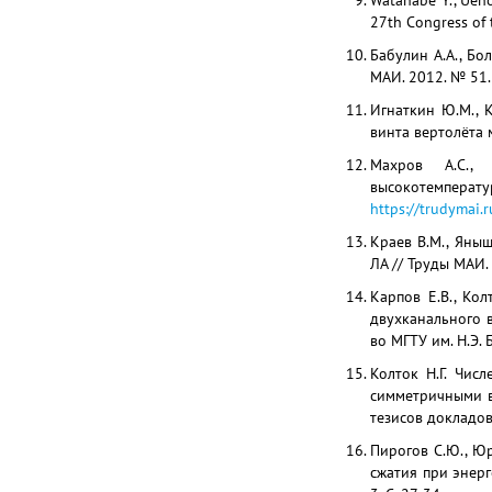
Watanabe Y., Ueno
27th Congress of t
Бабулин А.А., Б
МАИ. 2012. № 51.
Игнаткин Ю.М., 
винта вертолёта 
Махров А.С., 
высокотемпер
https://trudymai
Краев В.М., Яны
ЛА // Труды МАИ.
Карпов Е.В., Ко
двухканального в
во МГТУ им. Н.Э. 
Колток Н.Г. Чис
симметричными в
тезисов докладов.
Пирогов С.Ю., Юр
сжатия при энерг