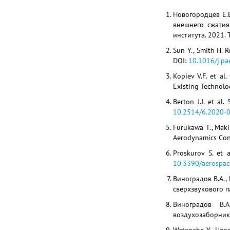
Новогородцев Е.В
внешнего сжатия
института. 2021. Т.
Sun Y., Smith H. R
DOI:
10.1016/j.pa
Kopiev V.F. et al
Existing Technolog
Berton J.J. et al
10.2514/6.2020-
Furukawa T., Maki
Aerodynamics Con
Proskurov S. et a
10.3390/aerospa
Виноградов В.А.,
сверхзвукового па
Виноградов В.А
воздухозаборника 