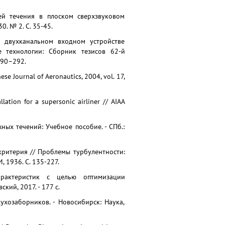
тей течения в плоском сверхзвуковом
. № 2. С. 35-45.
в двухканальном входном устройстве
 технологии: Сборник тезисов 62-й
290–292.
se Journal of Aeronautics, 2004, vol. 17,
lation for a supersonic airliner // AIAA
ных течений: Учебное пособие. - СПб.:
ритерия // Проблемы турбулентности:
, 1936. С. 135-227.
арактеристик с целью оптимизации
кий, 2017. - 177 с.
ухозаборников. - Новосибирск: Наука,