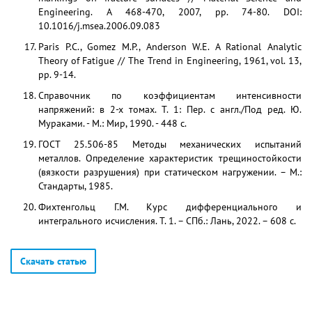
Engineering. A 468-470, 2007, pp. 74-80. DOI:
10.1016/j.msea.2006.09.083
Paris P.C., Gomez M.P., Anderson W.E. A Rational Analytic
Theory of Fatigue // The Trend in Engineering, 1961, vol. 13,
pp. 9-14.
Справочник по коэффициентам интенсивности
напряжений: в 2-х томах. Т. 1: Пер. с англ./Под ред. Ю.
Мураками. - М.: Мир, 1990. - 448 с.
ГОСТ 25.506-85 Методы механических испытаний
металлов. Определение характеристик трещиностойкости
(вязкости разрушения) при статическом нагружении. – М.:
Стандарты, 1985.
Фихтенгольц Г.М. Курс дифференциального и
интегрального исчисления. Т. 1. – СПб.: Лань, 2022. – 608 с.
Скачать статью