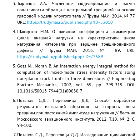
Тырымов А.А. Численное моделирование и расчет
податливости образца с центральной трещиной на основе
графовой модели упругого тела // Труды МАИ. 2014. № 77.
URL:
https://trudymai.ru/published.php?ID=53010
Шакиртов М.М. О влиянии коэффициента асимметрии
цикла внешней нагрузки на характеристики цикла
нагружения материала при вершине трещиновидного
дефекта // Труды МАИ. 2016. № 89. URL:
https://trudymai.ru/published.php?ID=72589
Gozs M., Moran B. An interaction energy integral method for
computation of mixed-mode stress intensity factors along
non-planar crack fronts in three dimensions // Engineering
Fracture Mechanics, 2002, vol. 69, pp. 299-319. DOI:
10.1016/S0013-7944(01)00080-7
Потапов С.Д., Перепелица Д.Д. Способ обработки
результатов испытаний образцов на скорость роста
трещины при постоянной амплитуде нагружения // Вестник
Московского авиационного института. 2012. Т.19. № 2. С.
94-100.
Потапов С.Д., Перепелица Д.Д. Исследование циклической