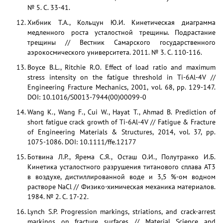
№ 5. С. 33-41.
Хибник Т.А., Кольцун Ю.И. Кинетическая диаграмма
медленного роста усталостной трещины. Подрастание
трещины // Вестник Самарского государственного
аэрокосмического университета. 2011. № 3. С. 110-116.
Boyce B.L., Ritchie R.O. Effect of load ratio and maximum
stress intensity on the fatigue threshold in Ti-6Al-4V //
Engineering Fracture Mechanics, 2001, vol. 68, pp. 129-147.
DOI: 10.1016/S0013-7944(00)00099-0
Wang K., Wang F., Cui W., Hayat T., Ahmad B. Prediction of
short fatigue crack growth of Ti-6Al-4V // Fatigue & Fracture
of Engineering Materials & Structures, 2014, vol. 37, pp.
1075-1086. DOI: 10.1111/ffe.12177
Ботвина Л.Р., Ярема С.Я., Осташ О.И., Полутранко И.Б.
Кинетика усталостного разрушения титанового сплава АТ3
в воздухе, дистиллированной воде и 3,5 %-ом водном
растворе NaCl // Физико-химическая механика материалов.
1984. № 2. С. 17-22.
Lynch S.P. Progression markings, striations, and crack-arrest
markings on fracture surfaces // Material Science and