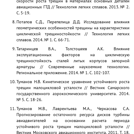
скорости роста трещин в материалах основных деталей
авиационных ГТД // Технология легких сплавов. 2013. № 2.
С. 5-19.
Потапов С.Д., Перепелица Д.Д. Исследование влияния
геометрических особенностей трещины на характеристики
циклической трещиностойкости // Технология легких
сплавов. 2014. № 1. С. 66-71.
Татаринцев В.А., Толстошеев А.К. Влияние
эксплуатационных факторов на циклическую
трещиностойкость сталей литых корпусов запорной
арматуры // Современные наукоемкие технологии.
Региональное приложение. 2014. № 1. С. 102-107.
Туманов Н.В. Кинетическое уравнение устойчивого роста
трещин малоцикловой усталости // Вестник Самарского
государственного аэрокосмического университета. 2014.
№ 5. С. 18-26.
Туманов М.В., Лаврентьева М.А., Черкасова С.А.
Прогнозирование остаточного ресурса дисков турбины
авиадвигателей на основании расчета периода
устойчивого роста трещин малоцикловой усталости //
Вестник Московского авиационного института. 2011. Т. 18.