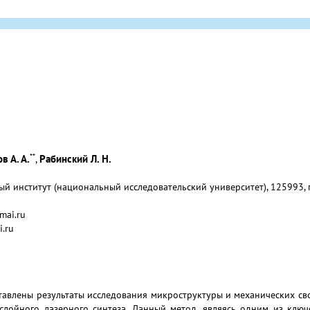
**
в А. А.
Рабинский Л. Н.
,
 институт (национальный исследовательский университет), 125993, г.
mai.ru
i.ru
тавлены результаты исследования микроструктуры и механических св
слойного лазерного синтеза. Данный метод, являясь одним из клю