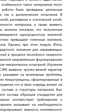
е особенности таких материалов могут
де работы были проведены детальные
е, так и динамические испытания. В
гиб, растяжение и статический изгиб.
ичности материала, а также выявить
ты анализа показали, что полученные
тверждается однородностью значений
истики превышают типичные значения,
иала. Однако, при этом модуль Юнга,
андартного значения для нержавеющих
нной в процессе послойного лазерного
вызванной направленным формированием
сле механических испытаний. Изучение
СЭМ) выявило хрупко-вязкий характер
то указывает на возможные проблемы,
 или микротрещины, сформированные в
рушения, что в свою очередь влияет на
 состава и структуры материала был
ого состава образцов стандартам для
ериал соответствует требованиям к
териала указывают на необходимость
 подчеркивают важность комплексного