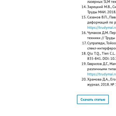
лазерных SLM тех
Зарецкий М.В., С
Труды МАИ. 2018.
Сазанов В.П., Па
деформаций по р
https://trudymai
Чумаков Д.М. Пе
техники // Труды
Супрапеди, Тойо
спекл-интерфером
Qiu T.Q., Tien C.L
835-841. DOI: 10
Гаврилов Д.Г., М
различными типам
https://trudymai
Храмова Д.А., Ег
журнал. 2018. № 
Скачать статью