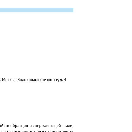
 Москва, Волоколамское шоссе, д. 4
ойств образцов из нержавеющей стали,
чевых подходов в области аддитивных