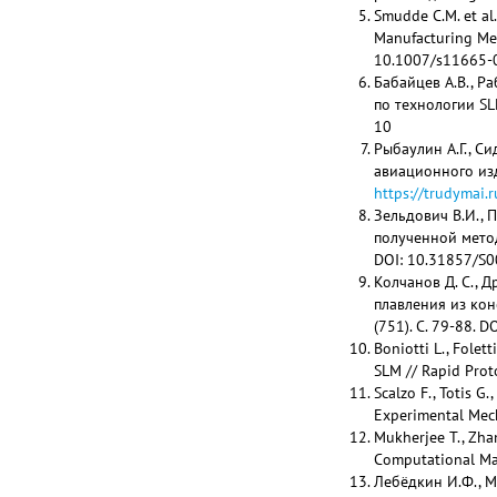
Smudde C.M. et al.
Manufacturing Met
10.1007/s11665-
Бабайцев А.В., Р
по технологии SL
10
Рыбаулин А.Г., С
авиационного из
https://trudymai
Зельдович В.И., 
полученной метод
DOI: 10.31857/S
Колчанов Д. С., Д
плавления из ко
(751). C. 79-88.
Boniotti L., Folett
SLM // Rapid Prot
Scalzo F., Totis G
Experimental Mech
Mukherjee T., Zhan
Computational Mat
Лебёдкин И.Ф., М