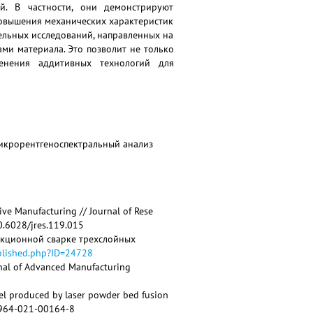
й. В частности, они демонстрируют
повышения механических характеристик
ельных исследований, направленных на
ми материала. Это позволит не только
енения аддитивных технологий для
микрорентгеноспектральный анализ
tive Manufacturing // Journal of Rese
10.6028/jres.119.015
икционной сварке трехслойных
ublished.php?ID=24728
ournal of Advanced Manufacturing
 steel produced by laser powder bed fusion
s40964-021-00164-8