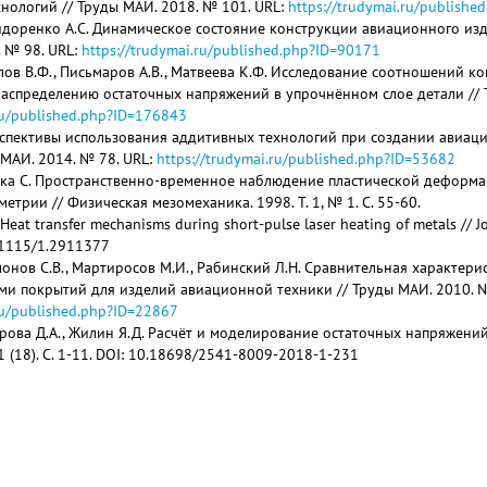
нологий // Труды МАИ. 2018. № 101. URL:
https://trudymai.ru/publish
идоренко А.С. Динамическое состояние конструкции авиационного из
 № 98. URL:
https://trudymai.ru/published.php?ID=90171
влов В.Ф., Письмаров А.В., Матвеева К.Ф. Исследование соотношений 
аспределению остаточных напряжений в упрочнённом слое детали // Т
.ru/published.php?ID=176843
рспективы использования аддитивных технологий при создании авиац
 МАИ. 2014. № 78. URL:
https://trudymai.ru/published.php?ID=53682
ока С. Пространственно-временное наблюдение пластической деформ
етрии // Физическая мезомеханика. 1998. Т. 1, № 1. C. 55-60.
. Heat transfer mechanisms during short-pulse laser heating of metals // Jou
.1115/1.2911377
амонов С.В., Мартиросов М.И., Рабинский Л.Н. Сравнительная характер
и покрытий для изделий авиационной техники // Труды МАИ. 2010. №
.ru/published.php?ID=22867
орова Д.А., Жилин Я.Д. Расчёт и моделирование остаточных напряжен
1 (18). С. 1-11. DOI: 10.18698/2541-8009-2018-1-231