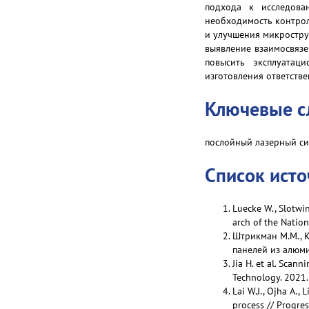
подхода к исследова
необходимость контрол
и улучшения микростру
выявление взаимосвязе
повысить эксплуатац
изготовления ответств
Ключевые с
послойный лазерный си
Список ист
Luecke W., Slotwin
arch of the Nation
Штрикман М.М., 
панелей из алюми
Jia H. et al. Scan
Technology. 2021.
Lai W.J., Ojha A., 
process // Progre