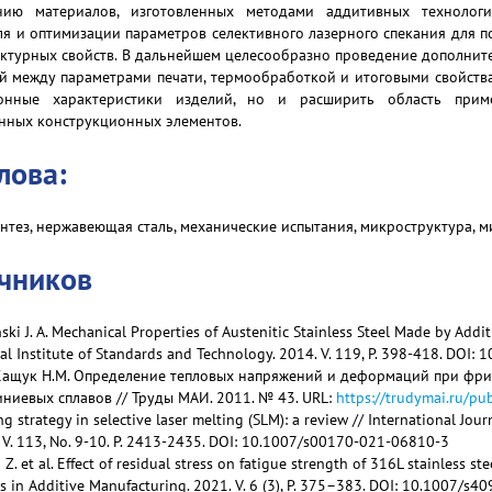
нию материалов, изготовленных методами аддитивных технологи
я и оптимизации параметров селективного лазерного спекания для 
ктурных свойств. В дальнейшем целесообразно проведение дополнит
й между параметрами печати, термообработкой и итоговыми свойства
ионные характеристики изделий, но и расширить область прим
енных конструкционных элементов.
лова:
нтез, нержавеющая сталь, механические испытания, микроструктура, 
очников
ski J. A. Mechanical Properties of Austenitic Stainless Steel Made by Addi
al Institute of Standards and Technology. 2014. V. 119, P. 398-418. DOI: 
Кащук Н.М. Определение тепловых напряжений и деформаций при фр
ниевых сплавов // Труды МАИ. 2011. № 43. URL:
https://trudymai.ru/p
ning strategy in selective laser melting (SLM): a review // International J
 V. 113, No. 9-10. P. 2413-2435. DOI: 10.1007/s00170-021-06810-3
Li Z. et al. Effect of residual stress on fatigue strength of 316L stainless
ss in Additive Manufacturing. 2021. V. 6 (3), P. 375–383. DOI: 10.1007/