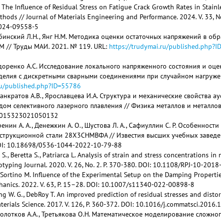
 The Influence of Residual Stress on Fatigue Crack Growth Rates in Stainl
hods // Journal of Materials Engineering and Performance. 2024. V. 33, No
024-09558-5
абинский Л.Н., Янг Н.М. Методика оценки остаточных напряжений в обр
M // Труды МАИ. 2021. № 119. URL:
https://trudymai.ru/published.php?
идоренко А.С. Исследование локального напряженного состояния и оц
делия с дискретными сварными соединениями при случайном нагружени
.ru/published.php?ID=55786
Панкратов А.В., Ярославцева И.А. Структура и механические свойства 
ом селективного лазерного плавления // Физика металлов и металловед
0015323021050132
ренин А. А., Денежкин А. О., Шустова Л. А., Сафиуллин С. Р. Особеннос
нструкционной стали 28Х3СНМВФА // Известия высших учебных заведе
 DOI: 10.18698/0536-1044-2022-10-79-88
i S., Beretta S., Patriarca L. Analysis of strain and stress concentrations i
otyping Journal. 2020. V. 26, No. 2. P. 370-380. DOI: 10.1108/RPJ-10-201
., Sortino M. Influence of the Experimental Setup on the Damping Propertie
anics. 2022. V. 63, P. 15–28. DOI: 10.1007/s11340-022-00898-8
g W. G., DebRoy T. An improved prediction of residual stresses and distor
erials Science. 2017. V. 126, P. 360-372. DOI: 10.1016/j.commatsci.2016.
олотков А.А., Третьякова О.Н. Математическое моделирование сложно