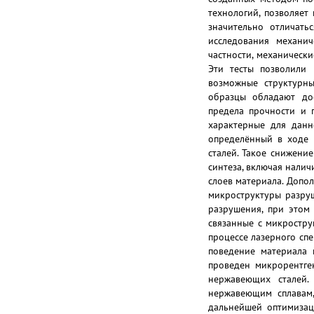
технологий, позволяет
значительно отличать
исследования механич
частности, механическ
Эти тесты позволили 
возможные структурны
образцы обладают дос
предела прочности и п
характерные для данн
определённый в ходе 
сталей. Такое снижени
синтеза, включая нали
слоев материала. Допо
микроструктуры разру
разрушения, при этом
связанные с микростр
процессе лазерного спе
поведение материала 
проведен микрорентген
нержавеющих сталей.
нержавеющим сплавам,
дальнейшей оптимизац