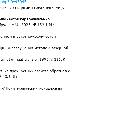
ed.php?ID=97045
делия со сварными соединениями //
компонентов первоначальных
руды МАИ. 2023. № 132. URL:
ионной и ракетно-космической
ации и разрушения методом лазерной
rnal of heat transfer. 1993. V. 115, P.
истика прочностных свойств образцов с
 40. URL:
ий // Политехнический молодежный