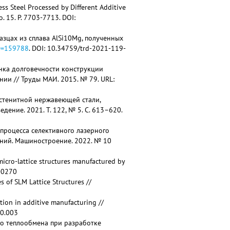
ess Steel Processed by Different Additive
. 15. P. 7703-7713. DOI:
азцах из сплава AlSi10Mg, полученных
ID=159788
. DOI: 10.34759/trd-2021-119-
енка долговечности конструкции
и // Труды МАИ. 2015. № 79. URL:
аустенитной нержавеющей стали,
ение. 2021. Т. 122, № 5. С. 613–620.
ти процесса селективного лазерного
ний. Машиностроение. 2022. № 10
n micro-lattice structures manufactured by
8-0270
s of SLM Lattice Structures //
tion in additive manufacturing //
10.003
го теплообмена при разработке