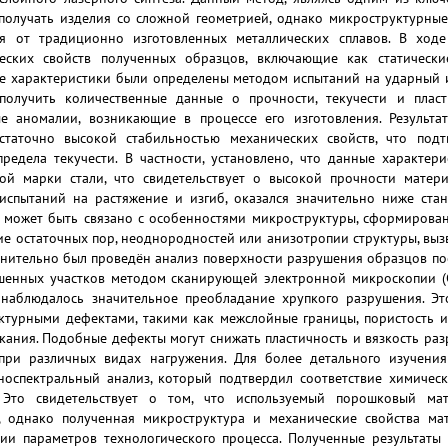
 получать изделия со сложной геометрией, однако микроструктурны
ся от традиционно изготовленных металлических сплавов. В хо
еских свойств полученных образцов, включающие как статически
ие характеристики были определены методом испытаний на ударный из
получить количественные данные о прочности, текучести и пласт
е аномалии, возникающие в процессе его изготовления. Результа
таточно высокой стабильностью механических свойств, что под
редела текучести. В частности, установлено, что данные характер
ой марки стали, что свидетельствует о высокой прочности матер
испытаний на растяжение и изгиб, оказался значительно ниже ст
е может быть связано с особенностями микроструктуры, сформирова
чие остаточных пор, неоднородностей или анизотропии структуры, 
лнительно был проведён анализ поверхности разрушения образцов по
шенных участков методом сканирующей электронной микроскопии (
 наблюдалось значительное преобладание хрупкого разрушения. Э
уктурными дефектами, такими как межслойные границы, пористость
кания. Подобные дефекты могут снижать пластичность и вязкость раз
при различных видах нагружения. Для более детального изучения
оспектральный анализ, который подтвердил соответствие химическ
 Это свидетельствует о том, что используемый порошковый мат
 однако полученная микроструктура и механические свойства ма
ии параметров технологического процесса. Полученные результаты