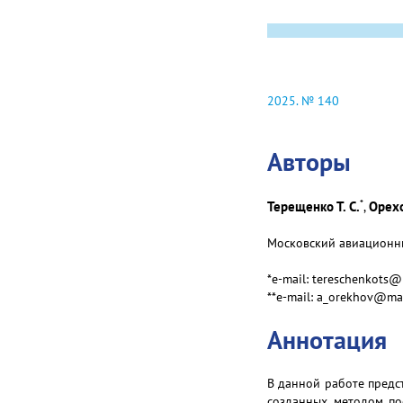
2025. № 140
Авторы
*
Терещенко Т. С.
Орехо
,
Московский авиационный
*e-mail: tereschenkots@
**e-mail: a_orekhov@ma
Аннотация
В данной работе предс
созданных методом по