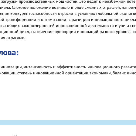
 загрузки производственных мощностей. Это ведет к неизбежной потер
иала. Сложное положение возникло в ряде смежных отраслей, наприм
ление конкурентоспособности отрасли в условиях глобальной эконом
ой трансформации и оптимизации параметров инновационного цикла 
иза общих закономерностей инновационной деятельности и учета спе
ационный цикл, статические пропорции инноваций разного уровня, 
ия отраслью.
лова:
инновации, интенсивность и эффективность инновационного развития
новации, степень инновационной ориентации экономики, баланс инн