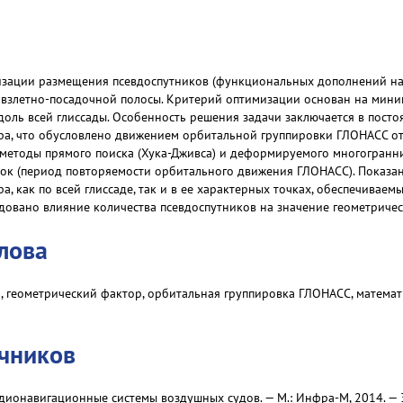
изации размещения псевдоспутников (функциональных дополнений на
взлетно-посадочной полосы. Критерий оптимизации основан на мини
вдоль всей глиссады. Особенность решения задачи заключается в пост
ра, что обусловлено движением орбитальной группировки ГЛОНАСС от
 методы прямого поиска (Хука-Дживса) и деформируемого многогранн
уток (период повторяемости орбитального движения ГЛОНАСС). Показа
а, как по всей глиссаде, так и в ее характерных точках, обеспечива
едовано влияние количества псевдоспутников на значение геометричес
лова
да, геометрический фактор, орбитальная группировка ГЛОНАСС, матем
очников
дионавигационные системы воздушных судов. — М.: Инфра-М, 2014. — 3