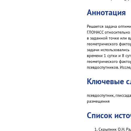
Аннотация
Решается задача оптим
ГЛОНАСС относительно 
в заданной точке или 
геометрического факто
задачи использовались
времени 1 сутки и 8 с
геометрического фактор
псевдоспутников. Иссл
Ключевые с
псевдоспутник, глисса
размещения
Список ист
Скрыпник О.Н. Ра