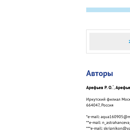
Авторы
*
Арефьев Р. О.
Арефьев
,
Иркутский филиал Моско
664047, Россия
*e-mail: aqua160905@ma
**e-mail: n_astrahance
***e-mail: skripnikon@y