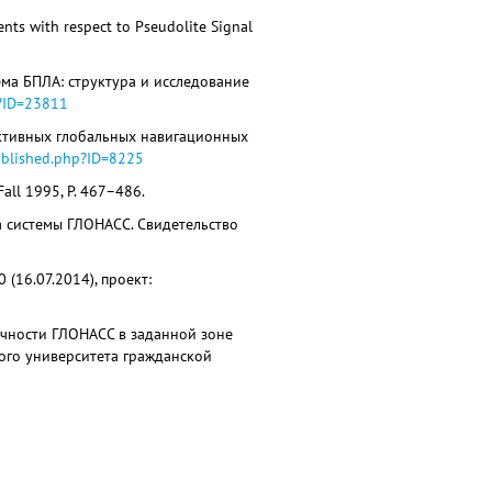
s with respect to Pseudolite Signal
ема БПЛА: структура и исследование
p?ID=23811
пективных глобальных навигационных
published.php?ID=8225
 Fall 1995, P. 467–486.
са системы ГЛОНАСС. Свидетельство
(16.07.2014), проект:
точности ГЛОНАСС в заданной зоне
ого университета гражданской