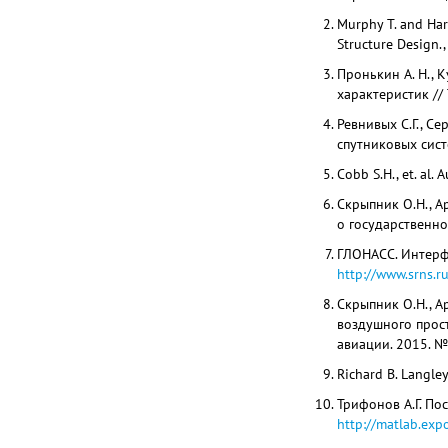
Murphy T. and Ha
Structure Design.
Пронькин А. Н., 
характеристик //
Ревнивых С.Г., С
спутниковых сист
Cobb S.H., et. al.
Скрыпник О.Н., А
о государственн
ГЛОНАСС. Интерфе
http://www.srns.r
Скрыпник О.Н., А
воздушного прост
авиации. 2015. №
Richard B. Langley
Трифонов А.Г. По
http://matlab
.exp