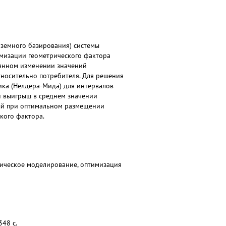
земного базирования) системы
мизации геометрического фактора
оянном изменении значений
носительно потребителя. Для решения
ика (Нелдера-Мида) для интервалов
н выигрыш в среднем значении
емый при оптимальном размещении
кого фактора.
атическое моделирование, оптимизация
48 с.