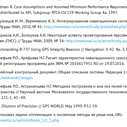
rtman R. Core Assumptions and Assumed Minimum Performance Requirement
, distributed to APL Subgroup. RTCA sSC159 Working Group 4a. 1997.
Кузнецов И. М., Веремеенко К. К. Интегрированная навигационная сист
 Труды МАИ, 2010, № 41:
http://www.mai.ru/science/trudy/published.ph
ердюков А.И., Болкунов А.И. Некоторые аспекты проектирования перс
ем (ГНСС) // Труды МАИ, 2009, № 34:
http://www.mai.ru/science/trudy/
 Autolanding B‑737 Using GPS Integrity Beacons // Navigation. V. 42. No. 3,
рефьев Р.О., Арефьева Н.Г. Расчет характеристик навигационного сеан
ой регистрации программы для ЭВМ, № 2016617951 RU от 19.07.2016.
йсный контрольный документ. Общее описание системы. Редакция 1.0 
u/mediawiki/images
рефьев Р.О., Астраханцева Н.Г. Методика построения и ана-лиз полей 
ранства // Научный вестник Московского государственного техническ
 221. С. 43–49.
. Dilution of Precision // GPS WORLD. May 1999. P.52-59.
становка задачи оптимизации и численные методы ее реше-ния, URL:
onenta.ru/optimiz/book_2/2_1.php