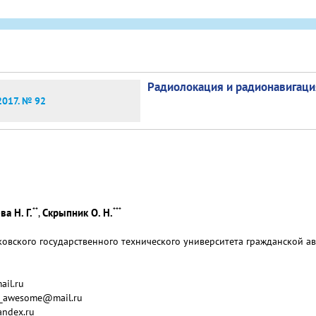
Радиолокация и радионавигаци
2017. № 92
**
***
а Н. Г.
Скрыпник О. Н.
,
вского государственного технического университета гражданской авиа
il.ru
va_awesome@mail.ru
andex.ru