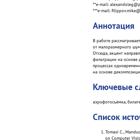
**e-mail: alexandoleg@p
***e-mail: filippov.mike
Аннотация
В работе рассматривае
от малоразмерного шум
Отсюда, акцент направ
фильтрации на основе 
процессах одновременн
на основе декомпозиции
Ключевые с
аэрофотосъёмка, билат
Список ист
Tomasi C., Manduch
on Computer Visio