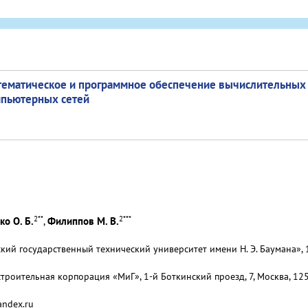
ематическое и программное обеспечение вычислительных 
пьютерных сетей
2
**
2
***
о О. Б.
Филиппов М. В.
,
ий государственный технический университет имени Н. Э. Баумана», 10
строительная корпорация «МиГ», 1-й Боткинский проезд, 7, Москва, 12
andex.ru