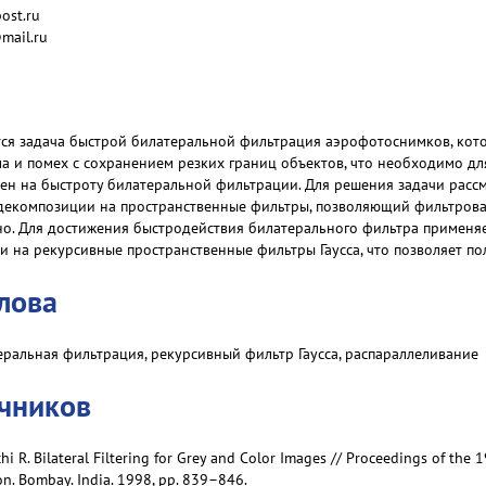
ost.ru
@mail.ru
тся задача быстрой билатеральной фильтрация аэрофотоснимков, кото
а и помех с сохранением резких границ объектов, что необходимо дл
лен на быстроту билатеральной фильтрации. Для решения задачи расс
декомпозиции на пространственные фильтры, позволяющий фильтрова
о. Для достижения быстродействия билатерального фильтра применяе
 на рекурсивные пространственные фильтры Гаусса, что позволяет по
лова
еральная фильтрация, рекурсивный фильтр Гаусса, распараллеливание
очников
i R. Bilateral Filtering for Grey and Color Images // Proceedings of the
n. Bombay. India. 1998, pp. 839–846.