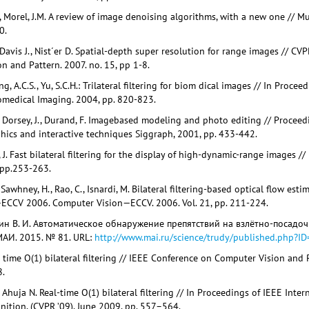
B., Morel, J.M. A review of image denoising algorithms, with a new one // 
0.
, Davis J., Nist´er D. Spatial-depth super resolution for range images // 
n and Pattern. 2007. no. 15, pp 1-8.
, A.C.S., Yu, S.C.H.: Trilateral filtering for biom dical images // In Proce
medical Imaging. 2004, pp. 820-823.
., Dorsey, J., Durand, F. Imagebased modeling and photo editing // Procee
ics and interactive techniques Siggraph, 2001, pp. 433-442.
, J. Fast bilateral filtering for the display of high-dynamic-range images
 pp.253-263.
, Sawhney, H., Rao, C., Isnardi, M. Bilateral filtering-based optical flow es
ECCV 2006. Computer Vision—ECCV. 2006. Vol. 21, pp. 211-224.
урин В. И. Автоматическое обнаружение препятствий на взлётно-посадо
МАИ. 2015. № 81. URL:
http://www.mai.ru/science/trudy/published.php?I
t time O(1) bilateral filtering // IEEE Conference on Computer Vision and 
8.
, Ahuja N. Real-time O(1) bilateral filtering // In Proceedings of IEEE In
nition, (CVPR ’09), June 2009, pp. 557–564.