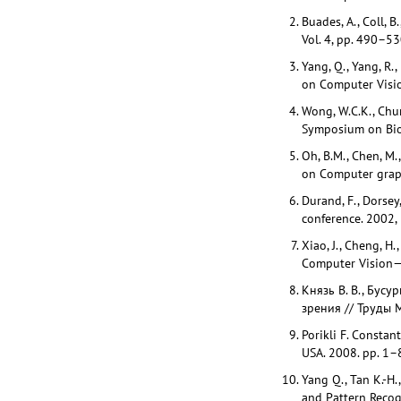
Buades, A., Coll, 
Vol. 4, pp. 490–53
Yang, Q., Yang, R.
on Computer Visio
Wong, W.C.K., Chung
Symposium on Bio
Oh, B.M., Chen, M
on Computer graph
Durand, F., Dorsey
conference. 2002,
Xiao, J., Cheng, H.
Computer Vision—
Князь В. В., Бус
зрения // Труды 
Porikli F. Constan
USA. 2008. pp. 1–
Yang Q., Tan K.-H.
and Pattern Recog