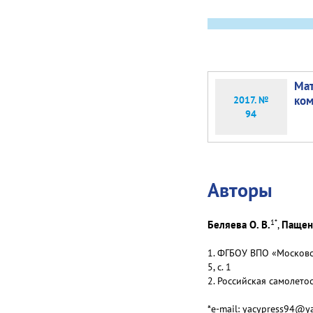
Мат
ком
2017. №
94
Авторы
1
*
Беляева О. В.
Пащенк
,
1. ФГБОУ ВПО «Московск
5, с. 1
2. Российская самолето
*e-mail: yacypress94@y