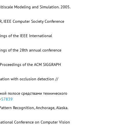
Multiscale Modeling and Simulation. 2005.
CVPR, IEEE Computer Society Conference
edings of the IEEE International
dings of the 28th annual conference
 // Proceedings of the ACM SIGGRAPH
timation with occlusion detection //
чной полосе средствами технического
D=57839
Pattern Recognition, Anchorage, Alaska.
ternational Conference on Computer Vision