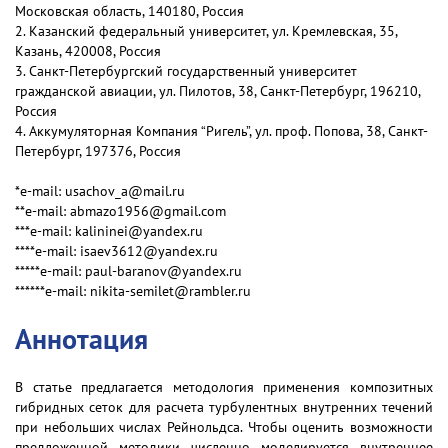
Московская область, 140180, Россия
2. Казанский федеральный университет, ул. Кремлевская, 35,
Казань, 420008, Россия
3. Санкт-Петербургский государственный университет
гражданской авиации, ул. Пилотов, 38, Санкт-Петербург, 196210,
Россия
4. Аккумуляторная Компания “Ригель”, ул. проф. Попова, 38, Санкт-
Петербург, 197376, Россия
*e-mail: usachov_a@mail.ru
**e-mail: abmazo1956@gmail.com
***e-mail: kalininei@yandex.ru
****e-mail: isaev3612@yandex.ru
*****e-mail: paul-baranov@yandex.ru
******e-mail: nikita-semilet@rambler.ru
Аннотация
В статье предлагается методология применения композитных
гибридных сеток для расчета турбулентных внутренних течений
при небольших числах Рейнольдса. Чтобы оценить возможности
предложенной методики численно моделируется внутреннее