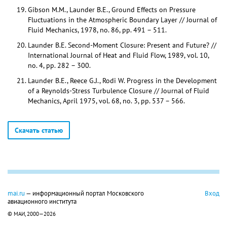
Gibson M.M., Launder B.E., Ground Effects on Pressure
Fluctuations in the Atmospheric Boundary Layer // Journal of
Fluid Mechanics, 1978, no. 86, pp. 491 – 511.
Launder B.E. Second-Moment Closure: Present and Future? //
International Journal of Heat and Fluid Flow, 1989, vol. 10,
no. 4, pp. 282 – 300.
Launder B.E., Reece G.J., Rodi W. Progress in the Development
of a Reynolds-Stress Turbulence Closure // Journal of Fluid
Mechanics, April 1975, vol. 68, no. 3, pp. 537 – 566.
Скачать статью
mai.ru
— информационный портал Московского
Вход
авиационного института
© МАИ, 2000—2026