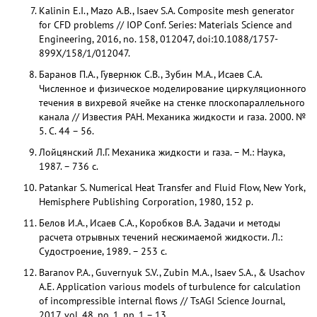
Kalinin E.I., Mazo A.B., Isaev S.A. Composite mesh generator
for CFD problems // IOP Conf. Series: Materials Science and
Engineering, 2016, no. 158, 012047, doi:10.1088/1757-
899X/158/1/012047.
Баранов П.А., Гувернюк С.В., Зубин М.А., Исаев С.А.
Численное и физическое моделирование циркуляционного
течения в вихревой ячейке на стенке плоскопараллельного
канала // Известия РАН. Механика жидкости и газа. 2000. №
5. С. 44 – 56.
Лойцянский Л.Г. Механика жидкости и газа. – М.: Наука,
1987. – 736 с.
Patankar S. Numerical Heat Transfer and Fluid Flow, New York,
Hemisphere Publishing Corporation, 1980, 152 p.
Белов И.А., Исаев С.А., Коробков В.А. Задачи и методы
расчета отрывных течений несжимаемой жидкости. Л.:
Судостроение, 1989. – 253 с.
Baranov P.A., Guvernyuk S.V., Zubin M.A., Isaev S.A., & Usachov
A.E. Application various models of turbulence for calculation
of incompressible internal flows // TsAGI Science Journal,
2017, vol. 48, no. 1, pp. 1 – 13.