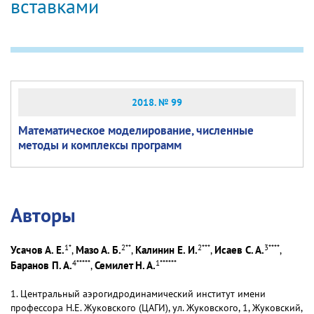
вставками
2018. № 99
Математическое моделирование, численные
методы и комплексы программ
Авторы
1
*
2
**
2
***
3
****
Усачов А. Е.
Мазо А. Б.
Калинин Е. И.
Исаев С. А.
,
,
,
,
4
*****
1
******
Баранов П. А.
Семилет Н. А.
,
1. Центральный аэрогидродинамический институт имени
профессора Н.Е. Жуковского (ЦАГИ), ул. Жуковского, 1, Жуковский,