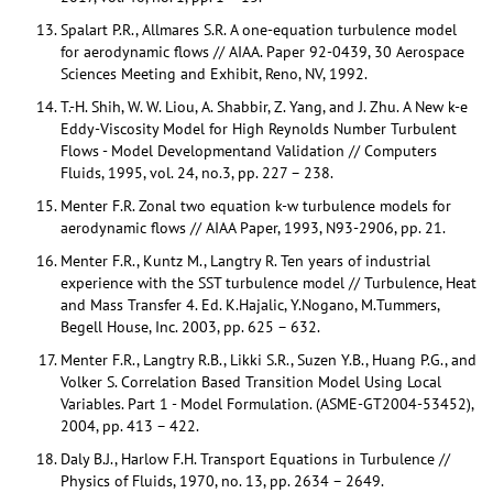
Spalart P.R., Allmares S.R. A one-equation turbulence model
for aerodynamic flows // AIAA. Paper 92-0439, 30 Aerospace
Sciences Meeting and Exhibit, Reno, NV, 1992.
T.-H. Shih, W. W. Liou, A. Shabbir, Z. Yang, and J. Zhu. A New k-e
Eddy-Viscosity Model for High Reynolds Number Turbulent
Flows - Model Developmentand Validation // Computers
Fluids, 1995, vol. 24, no.3, pp. 227 – 238.
Menter F.R. Zonal two equation k-w turbulence models for
aerodynamic flows // AIAA Paper, 1993, N93-2906, pp. 21.
Menter F.R., Kuntz M., Langtry R. Ten years of industrial
experience with the SST turbulence model // Turbulence, Heat
and Mass Transfer 4. Ed. K.Hajalic, Y.Nogano, M.Tummers,
Begell House, Inc. 2003, pp. 625 – 632.
Menter F.R., Langtry R.B., Likki S.R., Suzen Y.B., Huang P.G., and
Volker S. Correlation Based Transition Model Using Local
Variables. Part 1 - Model Formulation. (ASME-GT2004-53452),
2004, pp. 413 – 422.
Daly B.J., Harlow F.H. Transport Equations in Turbulence //
Physics of Fluids, 1970, no. 13, pp. 2634 – 2649.