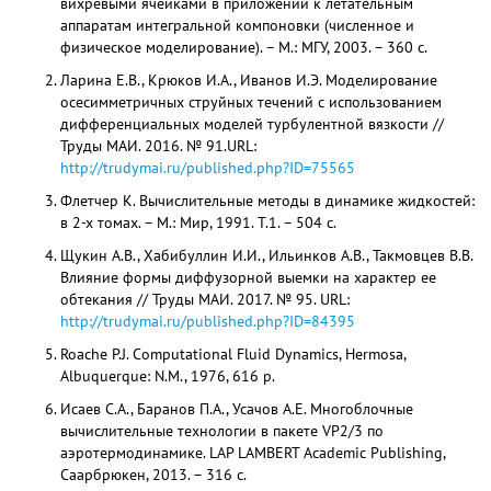
вихревыми ячейками в приложении к летательным
аппаратам интегральной компоновки (численное и
физическое моделирование). – М.: МГУ, 2003. – 360 с.
Ларина Е.В., Крюков И.А., Иванов И.Э. Моделирование
осесимметричных струйных течений с использованием
дифференциальных моделей турбулентной вязкости //
Труды МАИ. 2016. № 91.URL:
http://trudymai.ru/published.php?ID=75565
Флетчер К. Вычислительные методы в динамике жидкостей:
в 2-х томах. – М.: Мир, 1991. Т.1. – 504 с.
Щукин А.В., Хабибуллин И.И., Ильинков А.В., Такмовцев В.В.
Влияние формы диффузорной выемки на характер ее
обтекания // Труды МАИ. 2017. № 95. URL:
http://trudymai.ru/published.php?ID=84395
Roache P.J. Computational Fluid Dynamics, Hermosa,
Albuquerque: N.M., 1976, 616 p.
Исаев С.А., Баранов П.А., Усачов А.Е. Многоблочные
вычислительные технологии в пакете VP2/3 по
аэротермодинамике. LAP LAMBERT Academic Publishing,
Саарбрюкен, 2013. – 316 с.