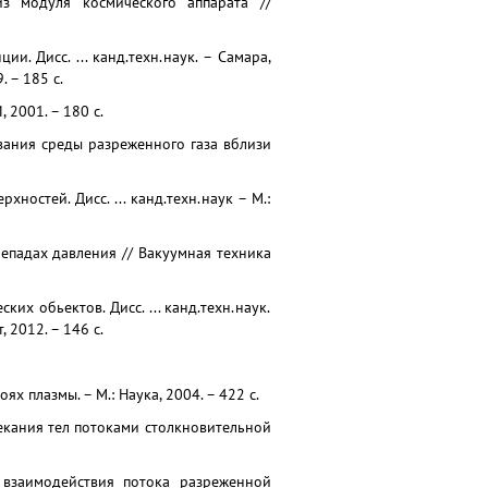
из модуля космического аппарата //
и. Дисс. ... канд.техн.наук. – Самара,
 – 185 с.
 2001. – 180 с.
ования среды разреженного газа вблизи
остей. Дисс. ... канд.техн.наук – М.:
репадах давления // Вакуумная техника
х обьектов. Дисс. ... канд.техн.наук.
 2012. – 146 с.
х плазмы. – М.: Наука, 2004. – 422 с.
текания тел потоками столкновительной
е взаимодействия потока разреженной