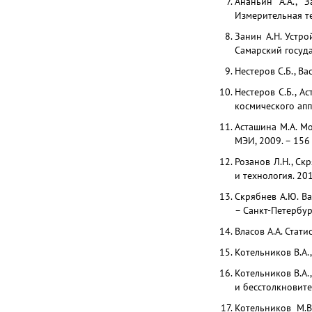
Ананьин А.А., 
Измерительная тех
Занин А.Н. Устро
Самарский госуда
Нестеров С.Б., Ва
Нестеров С.Б., А
космического аппа
Асташина М.А. Мо
МЭИ, 2009. – 156 
Розанов Л.Н., Ск
и технология. 2010
Скрябнев А.Ю. Ва
– Санкт-Петербур
Власов А.А. Стати
Котельников В.А.,
Котельников В.А.
и бесстолкновител
Котельников М.В