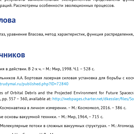
траций. Рассмотрены особенности эволюционных процессов.
лова
аз, уравнение Власова, метод характеристик, функция распределения, 
очников
 в действии. В 2-х ч. – М.: Мир, 1998. Ч.1 – 528 с.
ельников А.А. Бортовая лазерная силовая установка для борьбы с ко
/trudymai.ru/published.php?ID=72840
rces of Orbital Debris and the Projected Environment for Future Spacecra
, pp. 357 – 360, available at:
http://webpages.charter.net/dkessler/files/S
Космонавтика в личном измерении. – М.: Космомкоп, 2016. – 386 с.
е основы вакуумной техники. – М.: Мир, 1964, – 715 с.
. Молекулярные потоки в сложных вакуумных структурах. – М.: Атомиздат