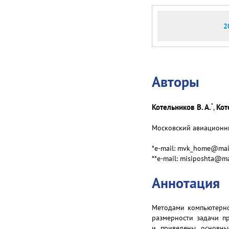
2
Авторы
*
Котельников В. А.
Кот
,
Московский авиационный
*e-mail: mvk_home@mai
**e-mail: misiposhta@ma
Аннотация
Методами компьютерног
размерности задачи п
и приведены основные