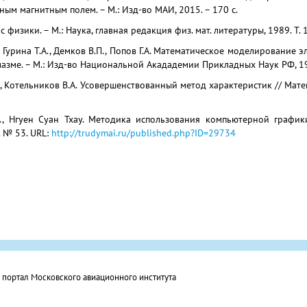
ным магнитным полем. – М.: Изд-во МАИ, 2015. – 170 с.
с физики. – М.: Наука, главная редакция физ. мат. литературы, 1989. Т. 1
, Гурина Т.А., Демков В.П., Попов Г.А. Математическое моделирование
азме. – М.: Изд-во Национальной Акададемии Прикладных Наук РФ, 199
, Котельников В.А. Усовершенствованный метод характеристик // Матем
., Нгуен Суан Тхау. Методика использования компьютерной график
 № 53. URL:
http://trudymai.ru/published.php?ID=29734
ортал Московского авиационного института