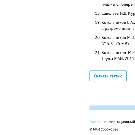
плазмы с попереч
Савельев И.В. Кур
Котельников В.А.
в разреженной пл
Котельников М.В.
№ 5. С. 85 – 95.
Котельников М.В
Труды МАИ. 2011.
Скачать статью
mai.ru
— информационный п
© МАИ, 2000—2026