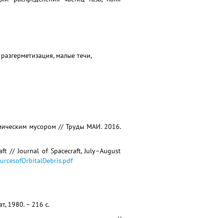
разгерметизация, малые течи,
смическим мусором // Труды МАИ. 2016.
ft // Journal of Spacecraft, July–August
ourcesofOrbitalDebris.pdf
, 1980. – 216 с.