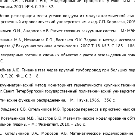
Занин А.Н., Семкин Н.Д. Моделирование процессов утечки газа 
ника. 2001. № 4. С. 29 – 32.
йство регистрации места утечки воздуха из модуля космической станци
рственный аэрокосмический университет им. акад. С.П. Королева, 2009.
сильев Ю.И., Андросов А.В. Расчет сложных вакуумных систем. – М.: МЭИ,
сташина М.А., Незнамова Л.О., Васильев Ю.К. Задачи и методы исслед
рата // Вакуумная техника и технология. 2007. Т. 18. № 3. С. 183 – 186
лекулярные потоки в сложных объектах с учетом газовыделения поверхн
С.
рябнев А.Ю. Течение газа через круглый трубопровод при больших пе
. Т. 20. № 1. С. 3 – 8.
куумметрический метод мониторинга герметичности крупных технически
г, Санкт-Петербургский государственный политехнический университет,
стические функции распределения. – М.: Наука, 1966. – 356 с.
 Ульданов С.В. Котельников М.В. Процессы переноса в пристеночных слоя
, Котельников М.В., Гидаспов В.Ю. Математическое моделирование об
ьной плазмы. – М.: Физматлит, 2010. – 266 с.
., Котельников В.А., Морозов А.В. Математическое моделировани