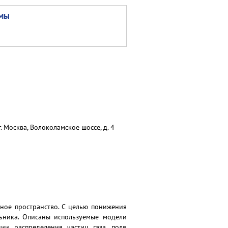
змы
 Москва, Волоколамское шоссе, д. 4
ное пространство. С целью понижения
льника. Описаны используемые модели
ии распределения частиц газа, поля