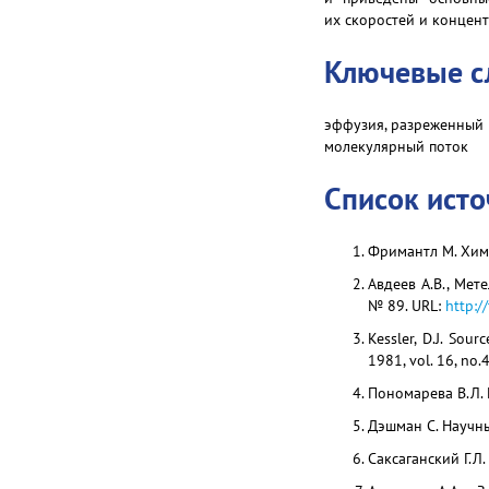
их скоростей и концен
Ключевые с
эффузия, разреженный г
молекулярный поток
Список ист
Фримантл М. Химия
Авдеев А.В., Мет
№ 89. URL:
http:/
Kessler, D.J. Sou
1981, vol. 16, no.4
Пономарева В.Л. 
Дэшман С. Научны
Саксаганский Г.Л