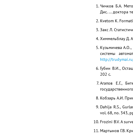
Чичков Б.А. Мет
Дис. ... доктора те
Kvetom K. Formatio
Закс Л. Статистич
Химмельблау Д. А
Кузьмичева А.О.
системы автома
http://trudymai.
Губин В.И., Оста
202 с.
Агапов Е.Г., Б
государственного 
Кобзарь А.И. Прик
Dahija R.S., Gurl
vol. 68, no. 343, p
Frozini B.V. A surv
Мартынов Г.В. Кри