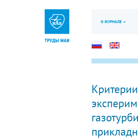
О ЖУРНАЛЕ
Критерии
эксперим
газотурб
прикладн