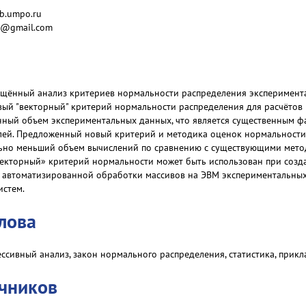
kb.umpo.ru
tor@gmail.com
бщённый анализ критериев нормальности распределения эксперимента
вый "векторный" критерий нормальности распределения для расчётов 
нный объем экспериментальных данных, что является существенным 
лей. Предложенный новый критерий и методика оценок нормальности
ьно меньший объем вычислений по сравнению с существующими мето
векторный» критерий нормальности может быть использован при соз
 автоматизированной обработки массивов на ЭВМ экспериментальны
истем.
лова
ессивный анализ, закон нормального распределения, статистика, прикл
очников