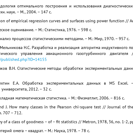
одология оптимального построения и использования диагностически
хн. наук. – М., 2004. – 147 c.
n of empirical regression curves and surfaces using power function // Act
еское оценивание. – М.: Статистика, 1976. – 598 с.
нализ процессов статистическими методами. – М.: Мир, 1970. – 957 с.
, Мельникова Н.С. Разработка и реализация алгоритма индуктивного 
тического управления авиационного газотурбинного двигател
ru/published.php?ID=14155
шков В.Н. Статистические методы обработки экспериментальных данн
итехтин Е.А. Обработка экспериментальных данных в MS Excel. 
университета, 2012. – 32 с.
ладная математическая статистика. – М.: Физматлит, 2006. – 816 с.
and J. How many classes in the Pearson chi-square test // Journal of the
p. 707 – 712.
ey of a class of goodness – of – fit statistics // Metron, 1978, 36, no. 1-2, p
терий омега – квадрат. – М.: Наука, 1978. – 78 c.