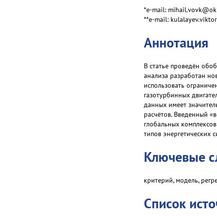
*e-mail: mihail.vovk@o
**e-mail: kulalayev.vik
Аннотация
В статье проведён обо
анализа разработан но
использовать ограниче
газотурбинных двигате
данных имеет значител
расчётов. Введенный «
глобальных комплексов
типов энергетических с
Ключевые с
критерий, модель, регр
Список ист