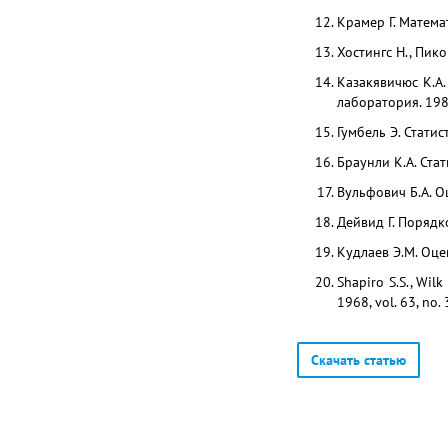
Крамер Г. Математ
Хостингс Н., Пико
Казакявичюс К.А
лаборатория. 1988.
Гумбель Э. Статис
Браунли К.А. Стат
Вульфович Б.А. 
Дейвид Г. Порядко
Кудлаев Э.М. Оце
Shapiro S.S., Wilk
1968, vol. 63, no.
Скачать статью