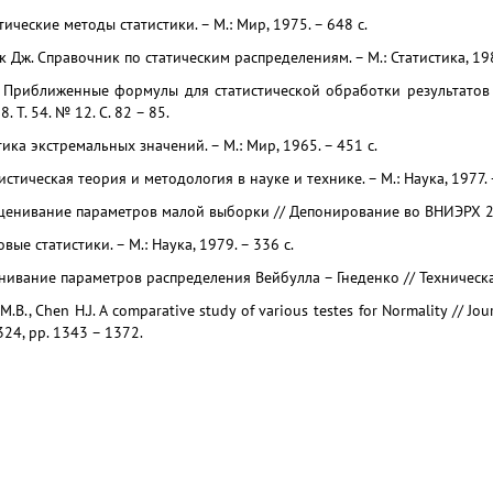
ические методы статистики. – М.: Мир, 1975. – 648 c.
к Дж. Справочник по статическим распределениям. – М.: Статистика, 198
. Приближенные формулы для статистической обработки результатов
 Т. 54. № 12. С. 82 – 85.
тика экстремальных значений. – М.: Мир, 1965. – 451 с.
истическая теория и методология в науке и технике. – М.: Наука, 1977. 
Оценивание параметров малой выборки // Депонирование во ВНИЭРХ 22
вые статистики. – М.: Наука, 1979. – 336 с.
нивание параметров распределения Вейбулла – Гнеденко // Техническая
 M.B., Chen H.J. A comparative study of various testes for Normality // Jou
 324, pp. 1343 – 1372.