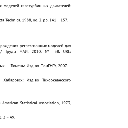
х моделей газотурбинных двигателей:
a Technica, 1988, no. 2, pp. 141 – 157.
порождения регрессионных моделей для
я // Труды МАИ. 2010. № 38. URL:
ых. – Тюмень: Изд-во ТюмГНГУ, 2007. –
– Хабаровск: Изд-во Тихоокеанского
 American Statistical Association, 1973,
p. 3 – 49.