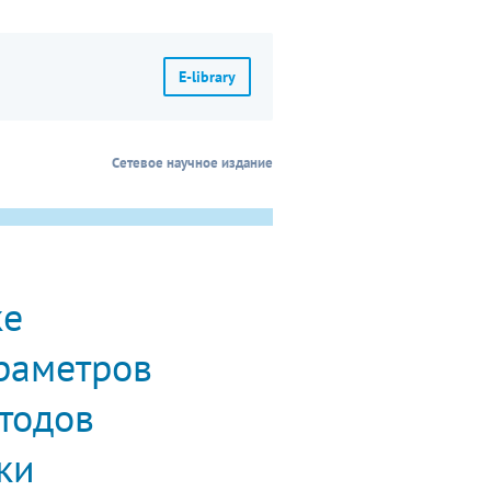
E-library
Сетевое научное издание
ке
раметров
етодов
ки