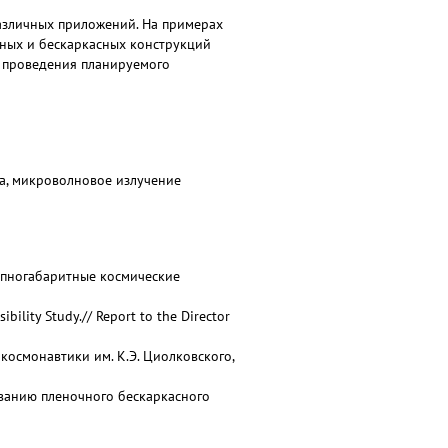
азличных приложений. На примерах
сных и бескаркасных конструкций
и проведения планируемого
а, микроволновое излучение
рупногабаритные космические
ibility Study.// Report to the Director
 космонавтики им. К.Э. Циолковского,
ыванию пленочного бескаркасного