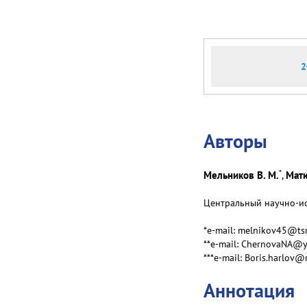
2
Авторы
*
Мельников В. М.
Матю
,
Центральный научно-исс
*e-mail: melnikov45@ts
**e-mail: ChernovaNA@y
***e-mail: Вoris.harlov@
Аннотация