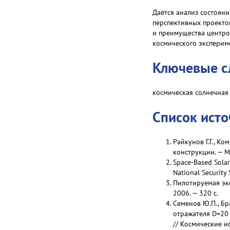
Даётся анализ состоян
перспективных проекто
и преимущества центро
космического эксперим
Ключевые с
космическая солнечная
Список ист
Райкунов Г.Г., К
конструкции. — М
Space-Based Solar 
National Security 
Пилотируемая экс
2006. — 320 с.
Семенов Ю.П., Бр
отражателя D=20 
// Космические ис