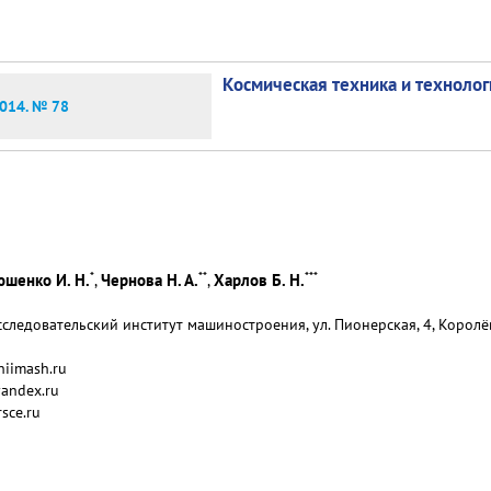
Космическая техника и технолог
014. № 78
*
**
***
шенко И. Н.
Чернова Н. А.
Харлов Б. Н.
,
,
ледовательский институт машиностроения, ул. Пионерская, 4, Королёв
niimash.ru
andex.ru
rsce.ru