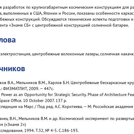
ия разработок по крупногабаритным космическим конструкциям для р
в, выполненных в США, Японии и России, показаны особенности карка
бежных конструкций. Обсуждаются технические аспекты подготовки 
ента «Знамя СБ» с центробежной конструкцией солнечной батареи.
лова
 электростанция, центробежные волоконные лазеры, солнечная накачк
очников
омков В.А., Мельников В.М., Харлов Б.Н. Центробежные бескаркасные к
.: ФИЗМАТЛИТ, 2009. — 447с.
Power аs an Opportunity for Strategic Security. Phase of Architecture Feas
Space Office. 10 October 2007. 137 р.
педиция на Марс / Под ред. А.С. Коротеева. — М: Российская академия
анец В.Н., Мельников В.М. и др. Космический эксперимент по разверт
м («Знамя 2»)
следования. 1994. Т.32, № 4-5. С.186-193.