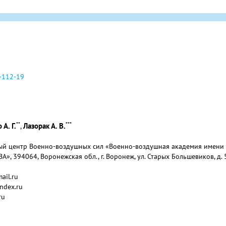
-112-19
**
***
А. Г.
Лазорак А. В.
,
й центр Военно-воздушных сил «Военно-воздушная академия имени п
А», 394064, Воронежская обл., г. Воронеж, ул. Старых Большевиков, д. 
ail.ru
ndex.ru
ru