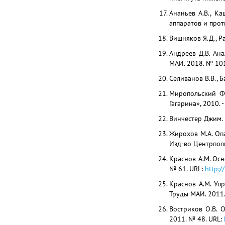
Ананьев А.В., К
аппаратов и прот
Вишняков Я.Д., Ра
Андреев Д.В. Ан
МАИ. 2018. № 101
Селиванов В.В., Б
Миропольский Ф.
Гагарина», 2010. -
Винчестер Джим. Р
Жирохов М.А. Оп
Изд-во Центрполиг
Краснов А.М. Ос
№ 61. URL:
http:/
Краснов А.М. Уп
Труды МАИ. 2011.
Востриков О.В. 
2011. № 48. URL: