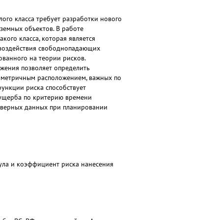
лого класса требует разработки нового
земных объектов. В работе
кого класса, которая является
 воздействия свободнопадающих
ованного на теории рисков.
жения позволяет определить
имметричным расположением, важных по
функции риска способствует
 ущерба по критерию времени
товерных данных при планировании
мула и коэффициент риска нанесения