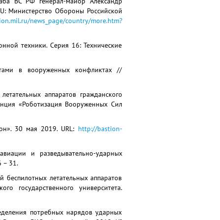
таба ВС РФ генерал-майор Александр
RU: Министерство Обороны Российской
tion.mil.ru/news_page/country/more.htm?
онной техники. Серия 16: Технические
атами в вооруженных конфликтах //
 летательных аппаратов гражданского
ренция «Роботизация Вооруженных Сил
он». 30 мая 2019. URL:
http://bastion-
 авиации и разведывательно-ударных
 – 31.
тей беспилотных летательных аппаратов
го государственного университета.
пределения потребных нарядов ударных