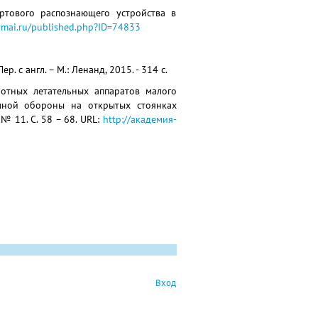
ортового распознающего устройства в
dymai.ru/published.php?ID=74833
 с англ. – М.: Ленанд, 2015. - 314 с.
лотных летательных аппаратов малого
ушной обороны на открытых стоянках
№ 11. С. 58 – 68. URL:
http://академия-
Вход