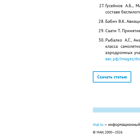
Гусейнов А.Б., 
составе беспилот
Бабич В.К. Авиаци
Саати Т. Принятие
Рыбалко А.Г., А
класса самолет
аэродромных учас
ввс.рф/images/do
Скачать статью
mai.ru
— информационный п
© МАИ, 2000—2026