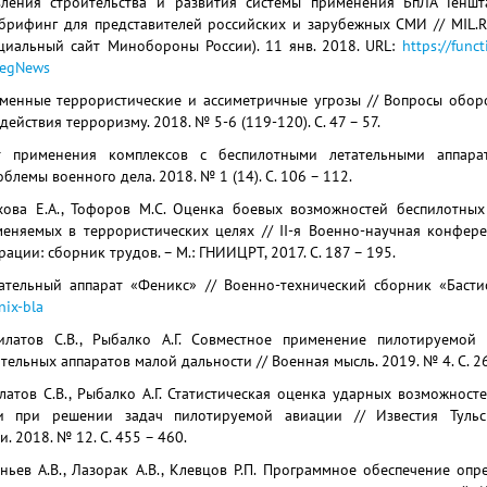
вления строительства и развития системы применения БпЛА Генш
брифинг для представителей российских и зарубежных СМИ // MIL.
иальный сайт Минобороны России). 11 янв. 2018. URL:
https://func
egNews
еменные террористические и ассиметричные угрозы // Вопросы обор
ействия терроризму. 2018. № 5-6 (119-120). С. 47 – 57.
т применения комплексов с беспилотными летательными аппар
блемы военного дела. 2018. № 1 (14). С. 106 – 112.
охова Е.А., Тофоров М.С. Оценка боевых возможностей беспилотных
меняемых в террористических целях // II-я Военно-научная конфе
ации: сборник трудов. – М.: ГНИИЦРТ, 2017. С. 187 – 195.
ательный аппарат «Феникс» // Военно-технический сборник «Басти
nix-bla
Филатов С.В., Рыбалко А.Г. Совместное применение пилотируемой
тельных аппаратов малой дальности // Военная мысль. 2019. № 4. С. 26
илатов С.В., Рыбалко А.Г. Статистическая оценка ударных возможнос
и при решении задач пилотируемой авиации // Известия Тульско
. 2018. № 12. С. 455 – 460.
наньев А.В., Лазорак А.В., Клевцов Р.П. Программное обеспечение о