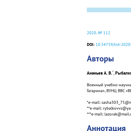
2020. № 112
DOI:
10.34759/trd-2020
Авторы
*
Ананьев А. В.
Рыбалко 
,
Военный учебно-научны
Гагарина», ВУНЦ ВВС «ВВ
*e-mail: sasha303_75@m
**e-mail: rybalkovvs@ya
***e-mail: lazorak@mail.
Аннотация