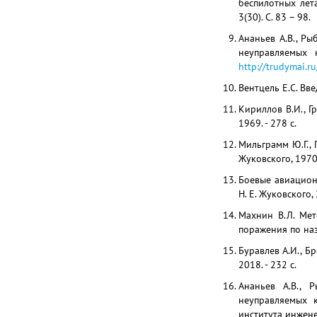
беспилотных лет
3(30). С. 83 – 98.
Ананьев А.В., Ры
неуправляемых 
http://trudymai.
Вентцель Е.С. Вве
Кириллов В.И., 
1969. - 278 с.
Мильграмм Ю.Г., 
Жуковского, 1970.
Боевые авиационн
Н. Е. Жуковского, 
Махнин В.Л. Ме
поражения по наз
Буравлев А.И., Б
2018. - 232 с.
Ананьев А.В., 
неуправляемых 
института инженер