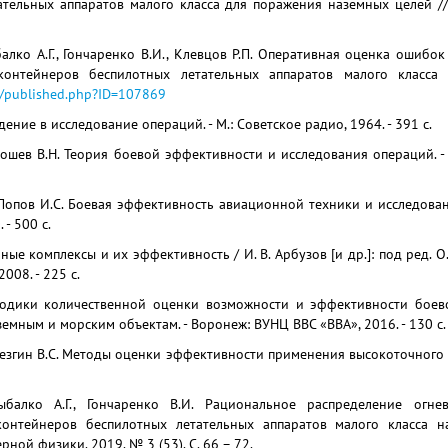
ательных аппаратов малого класса для поражения наземных целей /
балко А.Г., Гончаренко В.И., Клевцов Р.П. Оперативная оценка оши
контейнеров беспилотных летательных аппаратов малого класс
ru/published.php?ID=107869
дение в исследование операций. - М.: Советское радио, 1964. - 391 с.
Грошев В.Н. Теория боевой эффективности и исследования операций. 
Попов И.С. Боевая эффективность авиационной техники и исследование
 - 500 с.
ые комплексы и их эффективность / И. В. Арбузов [и др.]: под ред. О.В
2008. - 225 с.
тодики количественной оценки возможности и эффективности боев
емным и морским объектам. - Воронеж: ВУНЦ ВВС «ВВА», 2016. - 130 с.
резгин В.С. Методы оценки эффективности применения высокоточного 
Рыбалко А.Г., Гончаренко В.И. Рациональное распределение огн
контейнеров беспилотных летательных аппаратов малого класса н
ной физики. 2019. № 3 (53). С. 66 – 72.