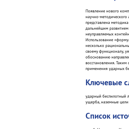
Появление нового комп
научно-методического 
представлена методика 
дальнейшим развитием 
неуправляемых контейн
Использование «формул
несколько рациональны
своему функционалу, у
обоснованию направлен
восстановления. Таким
применения ударных б
Ключевые с
ударный беспилотный л
ущерба, наземные цели
Список ист