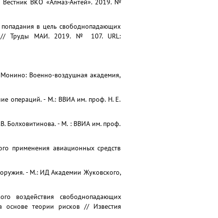
/ Вестник ВКО «Алмаз-Антей». 2019. №
бок попадания в цель свободнопадающих
а // Труды МАИ. 2019. № 107. URL:
- Монино: Военно-воздушная академия,
 операций. - М.: ВВИА им. проф. Н. Е.
. Болховитинова. - М. : ВВИА им. проф.
ого применения авиационных средств
оружия. - М.: ИД Академии Жуковского,
евого воздействия свободнопадающих
а основе теории рисков // Известия