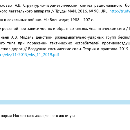
Маховых А.В. Структурно-параметрический синтез рационального б
ного летательного аппарата // Труды МАИ. 2016. № 90. URL:
http://tru
я в локальных войнах.- М.: Воениздат, 1988. - 207 с.
 решений при зависимостях и обратных связях. Аналитические сети / Пер.
наньев А.В. Модель действий разведывательно-ударных групп беспи
ного типа при поражении тактических истребителей противовозд
тков дорог // Воздушно-космические силы. Теория и практика. 2019. 
cs/vks/11-2019/vks_11_2019.pdf
ортал Московского авиационного института