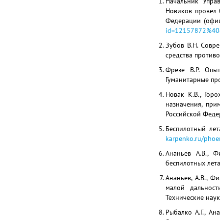
Начальник Упра
Новиков провел 
Федерации (офиц
id=12157872%40
Зубов В.Н. Совр
средства противод
Фрезе В.Р. Опы
Гуманитарные про
Новак К.В., Гор
назначения, при
Российской Федер
Беспилотный лет
karpenko.ru/phoe
Ананьев А.В., 
беспилотных лета
Ананьев, А.В., Ф
малой дальност
Технические науки
Рыбалко А.Г., А