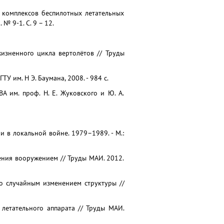
е комплексов беспилотных летательных
 9-1. С. 9 – 12.
жизненного цикла вертолётов // Труды
ТУ им. Н Э. Баумана, 2008. - 984 с.
А им. проф. Н. Е. Жуковского и Ю. А.
 в локальной войне. 1979–1989. - М.:
ения вооружением // Труды МАИ. 2012.
о случайным изменением структуры //
летательного аппарата // Труды МАИ.