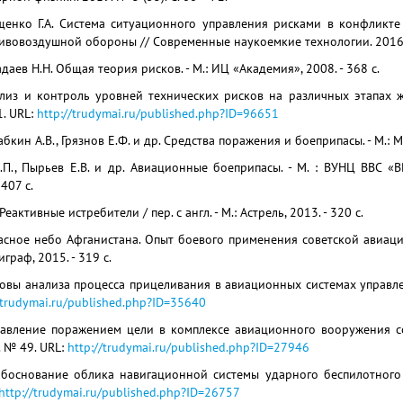
ащенко Г.А. Система ситуационного управления рисками в конфликт
ивовоздушной обороны // Современные наукоемкие технологии. 2016. №
даев Н.Н. Общая теория рисков. - М.: ИЦ «Академия», 2008. - 368 с.
ализ и контроль уровней технических рисков на различных этапах 
. URL:
http://trudymai.ru/published.php?ID=96651
абкин А.В., Грязнов Е.Ф. и др. Средства поражения и боеприпасы. - М.: МГ
П., Пырьев Е.В. и др. Авиационные боеприпасы. - М. : ВУНЦ ВВС «ВВ
 407 с.
еактивные истребители / пер. с англ. - М.: Астрель, 2013. - 320 с.
асное небо Афганистана. Опыт боевого применения советской авиации
раф, 2015. - 319 с.
новы анализа процесса прицеливания в авиационных системах управл
/trudymai.ru/published.php?ID=35640
равление поражением цели в комплексе авиационного вооружения с
 № 49. URL:
http://trudymai.ru/published.php?ID=27946
Обоснование облика навигационной системы ударного беспилотного 
http://trudymai.ru/published.php?ID=26757