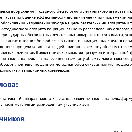
лекса вооружения – ударного беспилотного летательного аппарата ма
аппарата по оценке эффективности его применения при поражении на
обоснования направления захода на цель летательными аппаратами та
методического аппарата по рациональному распределению огневого
еров ударных беспилотных летательных аппаратов малого класса, осн
ы риска» в теории боевой эффективности авиационных средств пора
х точек прицеливания при воздействии по наземному объекту с нес
язвимых элементов. Выявление локальных экстремумов интегральной 
ия захода на цель для нанесения наземному объекту максимального
 образом, применение данной методики обеспечивает получение дос
еспилотных авиационных комплексов.
лова:
етательный аппарат малого класса, направление захода на цель, фор
 с несимметричным размещением уязвимых зон
очников