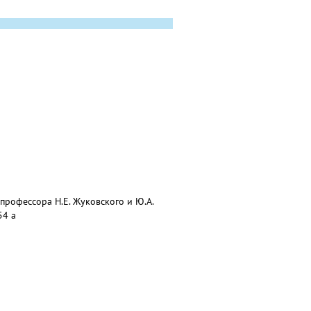
рофессора Н.Е. Жуковского и Ю.А.
54 а