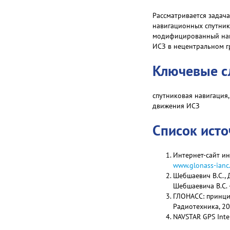
Рассматривается задач
навигационных спутник
модифицированный нави
ИСЗ в нецентральном г
Ключевые с
спутниковая навигация
движения ИСЗ
Список ист
Интернет-сайт и
www.glonass-ianc.
Шебшаевич В.С., 
Шебшаевича В.С. —
ГЛОНАСС: принцип
Радиотехника, 20
NAVSTAR GPS Inte