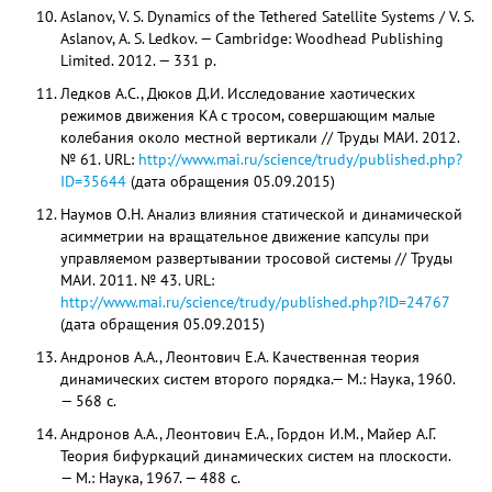
Aslanov, V. S. Dynamics of the Tethered Satellite Systems / V. S.
Aslanov, A. S. Ledkov. — Cambridge: Woodhead Publishing
Limited. 2012. — 331 p.
Ледков А.С., Дюков Д.И. Исследование хаотических
режимов движения КА с тросом, совершающим малые
колебания около местной вертикали // Труды МАИ. 2012.
№ 61. URL:
http://www.mai.ru/science/trudy/published.php?
ID=35644
(дата обращения 05.09.2015)
Наумов О.Н. Анализ влияния статической и динамической
асимметрии на вращательное движение капсулы при
управляемом развертывании тросовой системы // Труды
МАИ. 2011. № 43. URL:
http://www.mai.ru/science/trudy/published.php?ID=24767
(дата обращения 05.09.2015)
Андронов А.А., Леонтович Е.А. Качественная теория
динамических систем второго порядка.— М.: Наука, 1960.
— 568 с.
Андронов А.А., Леонтович Е.А., Гордон И.М., Майер А.Г.
Теория бифуркаций динамических систем на плоскости.
— М.: Наука, 1967. — 488 с.