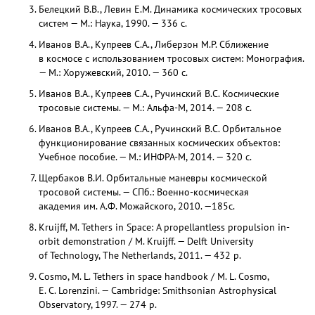
Белецкий В.В., Левин Е.М. Динамика космических тросовых
систем — М.: Наука, 1990. — 336 с.
Иванов В.А., Купреев С.А., Либерзон М.Р. Сближение
в космосе с использованием тросовых систем: Монография.
— М.: Хоружевский, 2010. — 360 с.
Иванов В.А., Купреев С.А., Ручинский В.С. Космические
тросовые системы. — М.: Альфа-М, 2014. — 208 с.
Иванов В.А., Купреев С.А., Ручинский В.С. Орбитальное
функционирование связанных космических объектов:
Учебное пособие. — М.: ИНФРА-М, 2014. — 320 с.
Щербаков В.И. Орбитальные маневры космической
тросовой системы. — СПб.: Военно-космическая
академия им. А.Ф. Можайского, 2010. —185с.
Kruijff, M. Tethers in Space: A propellantless propulsion in-
orbit demonstration / M. Kruijff. — Delft University
of Technology, The Netherlands, 2011. — 432 p.
Cosmo, M. L. Tethers in space handbook / M. L. Cosmo,
E. C. Lorenzini. — Cambridge: Smithsonian Astrophysical
Observatory, 1997. — 274 p.