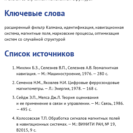
Ключевые слова
расширенный фильтр Калмана, идентификация, навигационная
система, магнитные поля, марковские процессы, оптимизация
систем со случайной структурой
Список источников
Михлин Б.З., Селезнев В.П., Селезнев А.В. Геомагнитная
навигация. — М.: Машиностроение, 1976. — 280 с.
Семенов Н.М., Яковлев Н.И. Цифровые феррозондовые
магнитометры. — Л.: Энергия, 1978. — 168 с.
Сейдж Э.П., Мелса Дж.Л. Теория оценивания
и ее применение в связи и управлении. — М.: Связь, 1986.
— 495 с.
Колосовская Т.П. Обработка сигналов магнитных полей
в навигационных системах. — М.: ВИНИТИ РАН, № 19,
В2015, 9 с.