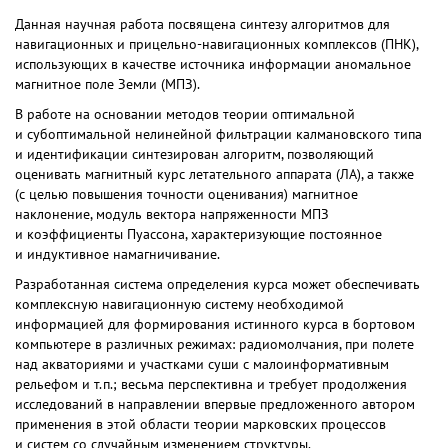
Данная научная работа посвящена синтезу алгоритмов для
навигационных и прицельно-навигационных комплексов (ПНК),
использующих в качестве источника информации аномальное
магнитное поле Земли (МПЗ).
В работе на основании методов теории оптимальной
и субоптимальной нелинейной фильтрации калмановского типа
и идентификации синтезирован алгоритм, позволяющий
оценивать магнитный курс летательного аппарата (ЛА), а также
(с целью повышения точности оценивания) магнитное
наклонение, модуль вектора напряженности МПЗ
и коэффициенты Пуассона, характеризующие постоянное
и индуктивное намагничивание.
Разработанная система определения курса может обеспечивать
комплексную навигационную систему необходимой
информацией для формирования истинного курса в бортовом
компьютере в различных режимах: радиомолчания, при полете
над акваториями и участками суши с малоинформативным
рельефом и т.п.; весьма перспективна и требует продолжения
исследований в направлении впервые предложенного автором
применения в этой области теории марковских процессов
и систем со случайным изменением структуры.