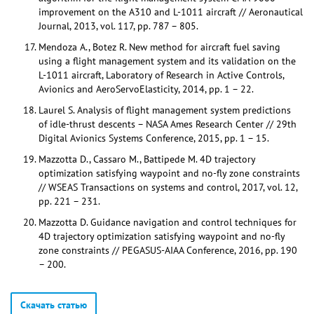
improvement on the A310 and L-1011 aircraft // Aeronautical
Journal, 2013, vol. 117, pp. 787 – 805.
Mendoza A., Botez R. New method for aircraft fuel saving
using a flight management system and its validation on the
L-1011 aircraft, Laboratory of Research in Active Controls,
Avionics and AeroServoElasticity, 2014, pp. 1 – 22.
Laurel S. Analysis of flight management system predictions
of idle-thrust descents – NASA Ames Research Center // 29th
Digital Avionics Systems Conference, 2015, pp. 1 – 15.
Mazzotta D., Cassaro M., Battipede M. 4D trajectory
optimization satisfying waypoint and no-fly zone constraints
// WSEAS Transactions on systems and control, 2017, vol. 12,
pp. 221 – 231.
Mazzotta D. Guidance navigation and control techniques for
4D trajectory optimization satisfying waypoint and no-fly
zone constraints // PEGASUS-AIAA Conference, 2016, pp. 190
– 200.
Скачать статью