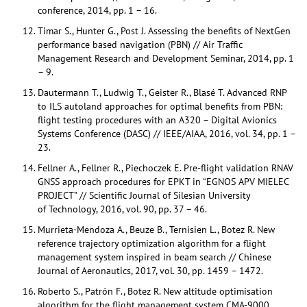
conference, 2014, pp. 1 – 16.
Timar S., Hunter G., Post J. Assessing the benefits of NextGen
performance based navigation (PBN) // Air Traffic
Management Research and Development Seminar, 2014, pp. 1
– 9.
Dautermann T., Ludwig T., Geister R., Blasé T. Advanced RNP
to ILS autoland approaches for optimal benefits from PBN:
flight testing procedures with an A320 – Digital Avionics
Systems Conference (DASC) // IEEE/AIAA, 2016, vol. 34, pp. 1 –
23.
Fellner A., Fellner R., Piechoczek E. Pre-flight validation RNAV
GNSS approach procedures for EPKT in “EGNOS APV MIELEC
PROJECT” // Scientific Journal of Silesian University
of Technology, 2016, vol. 90, pp. 37 – 46.
Murrieta-Mendoza A., Beuze B., Ternisien L., Botez R. New
reference trajectory optimization algorithm for a flight
management system inspired in beam search // Chinese
Journal of Aeronautics, 2017, vol. 30, pp. 1459 – 1472.
Roberto S., Patrón F., Botez R. New altitude optimisation
algorithm for the flight management system CMA-9000