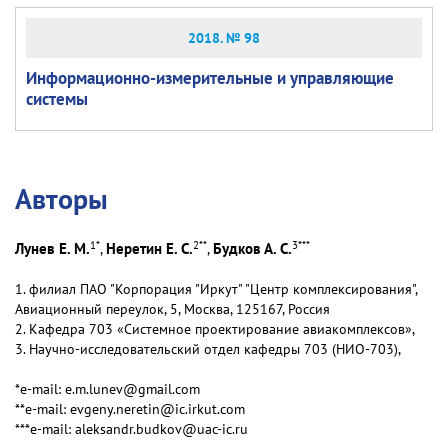
2018. № 98
Информационно-измерительные и управляющие
системы
Авторы
1
*
2
**
3
***
Лунев Е. М.
Неретин Е. С.
Будков А. С.
,
,
1. филиал ПАО "Корпорация "Иркут" "Центр комплексирования",
Авиационный переулок, 5, Москва, 125167, Россия
2. Кафедра 703 «Системное проектирование авиакомплексов»,
3. Научно-исследовательский отдел кафедры 703 (НИО-703),
*e-mail: e.m.lunev@gmail.com
**e-mail: evgeny.neretin@ic.irkut.com
***e-mail: aleksandr.budkov@uac-ic.ru