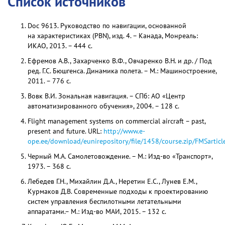
Список источников
Doc 9613. Руководство по навигации, основанной
на характеристиках (PBN), изд. 4. – Канада, Монреаль:
ИКАО, 2013. – 444 с.
Ефремов А.В., Захарченко В.Ф., Овчаренко В.Н. и др. / Под
ред. Г.С. Бюшгенса. Динамика полета. – М.: Машиностроение,
2011. – 776 с.
Вовк В.И. Зональная навигация. – СПб: АО «Центр
автоматизированного обучения», 2004. – 128 с.
Flight management systems on commercial aircraft – past,
present and future. URL:
http://www.e-
ope.ee/download/eunirepository/file/1458/course.zip/FMSarticl
Черный М.А. Самолетовождение. – М.: Изд-во «Транспорт»,
1973. – 368 с.
Лебедев Г.Н., Михайлин Д.А., Неретин Е.С., Лунев Е.М.,
Курмаков Д.В. Современные подходы к проектированию
систем управления беспилотными летательными
аппаратами.– М.: Изд-во МАИ, 2015. – 132 с.