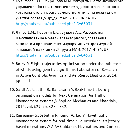
Кулифеев Ю.Б., Миронова М.М. Алгоритмы автоматического
управления боковым движением ударного беспилотного
летательного аппарата самолетного типа на воздушном
участке полёта // Труды МАИ. 2016. № 84. URL:
http://trudymai.ru/published.php?ID=63034
Лунев Е.М., Неретин Е.С., Будков А.С. Разработка
и исследование модели траекторного управления
самолётом при полёте по маршрутам четырёхмерной
зональной навигации // Труды МАИ. 2017. № 95. URL:
http://trudymai.ru/published.php?ID=84531
Botez R. Flight trajectories optimization under the influence
of winds using genetic algorithms, Laboratory of Research
in Active Controls, Avionics and AeroServoElasticity, 2014,
pp. 1 – 11.
Gardi A., Sabatini R., Ramasamy S. Real-Time trajectory
optimisation models for Next Generation Air Traffic
Management systems // Applied Mechanics and Materials,
2014, vol. 629, pp. 327 – 332.
Ramasamy S., Sabatini R., Gardi A., Liu Y. Novel flight
management system for real-time 4–dimensional trajectory
based operations // AIAA Guidance, Navigation, and Control