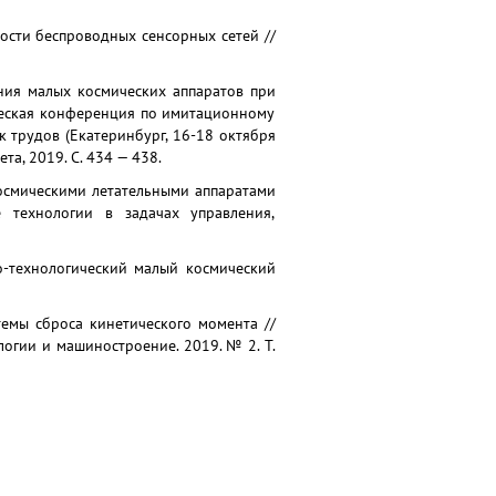
ости беспроводных сенсорных сетей //
ния малых космических аппаратов при
ическая конференция по имитационному
трудов (Екатеринбург, 16-18 октября
та, 2019. С. 434 — 438.
космическими летательными аппаратами
е технологии в задачах управления,
тно-технологический малый космический
темы сброса кинетического момента //
логии и машиностроение. 2019. № 2. Т.