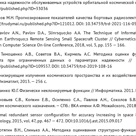
нка надежности обслуживаемых устройств орбитальной космической с
ru/published.php?ID=33036
нов М.Н. Прогнозирование показателей качества бортовых радиоэлек
://trudymai.ru/published.php?ID=121012. DOI: 10.34759/trd-2021-116-0
avlov A.N., Pavlov D.A., Slinrsquo;ko A.A. The Technique of Informat
n Earthrsquo;s Remote Sensing Small Spacecraft Cluster // Cybernetics
h Computer Science On-line Conference, 2018, vol. 3, pp. 155 — 166.
 Тимошенко А.В., Советов В.А., Кирмель А.С. Методика оценки ф
нга при ограниченных данных о параметрах надежности /
ru/published.php?ID=109557. DOI: 10.34759/trd-2019-108-16
Ионизирующие излучения космического пространства и их воздействи
Физматлит, 2013. — 256 c.
шинко Ю.Г. Физически неклонируемые функции // Информатика. 2011. №
новьев С.В., Копкин Е.В., Осипенко С.А., Павлов А.Н., Соколов Б
ем космического назначения. — СПб.: ВКА имени А.Ф. Можайского, 2018.
imal redundant sensor configuration for accuracy increasing in space 
ology, 2015, vol. 47, pp. 467 — 472. DOI:10.1016/j.ast.2015.09.017
ротягин В.Н., Слинько А.А., Методика оценивания структурно-функ