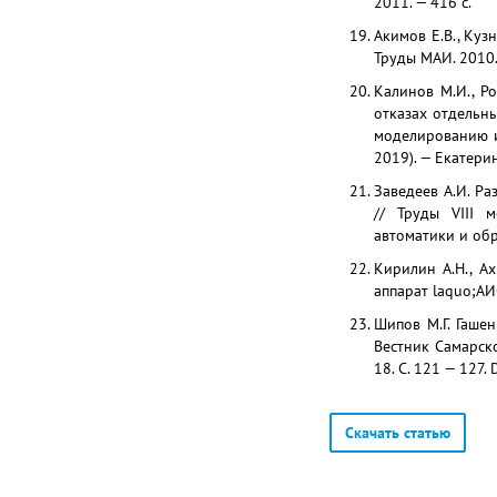
2011. — 416 с.
Акимов Е.В., Ку
Труды МАИ. 2010.
Калинов М.И., Р
отказах отдельн
моделированию и
2019). — Екатери
Заведеев А.И. Р
// Труды VIII 
автоматики и обр
Кирилин А.Н., Ах
аппарат laquo;АИ
Шипов М.Г. Гаше
Вестник Самарско
18. С. 121 — 127
Скачать статью