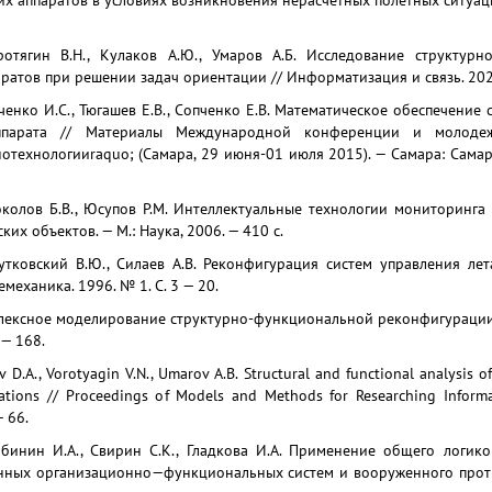
х аппаратов в условиях возникновения нерасчетных полетных ситуац
ротягин В.Н., Кулаков А.Ю., Умаров А.Б. Исследование структур
ратов при решении задач ориентации // Информатизация и связь. 2020
аченко И.С., Тюгашев Е.В., Сопченко Е.В. Математическое обеспечени
аппарата // Материалы Международной конференции и молоде
отехнологииraquo; (Самара, 29 июня-01 июля 2015). — Самара: Самар
околов Б.В., Юсупов Р.М. Интеллектуальные технологии мониторинг
их объектов. — М.: Наука, 2006. — 410 с.
Рутковский В.Ю., Силаев А.В. Реконфигурация систем управления ле
механика. 1996. № 1. С. 3 — 20.
плексное моделирование структурно-функциональной реконфигурации
 — 168.
v D.A., Vorotyagin V.N., Umarov A.B. Structural and functional analysis of
ations // Proceedings of Models and Methods for Researching Informa
— 66.
ябинин И.А., Свирин С.К., Гладкова И.А. Применение общего логик
енных организационно—функциональных систем и вооруженного проти