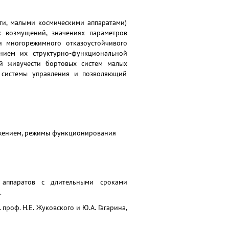
ти, малыми космическими аппаратами)
х возмущений, значениях параметров
и многорежимного отказоустойчивого
анием их структурно-функциональной
ой живучести бортовых систем малых
ы системы управления и позволяющий
вижением, режимы функционирования
х аппаратов с длительными сроками
.
проф. Н.Е. Жуковского и Ю.А. Гагарина,