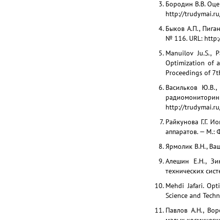
Бородин В.В. Оце
http://trudymai.
Быков А.П., Пига
№ 116. URL: http
Manuilov Ju.S., P
Optimization of a
Proceedings of 7t
Васильков Ю.В.,
радиомонитори
http://trudymai.
Райкунова Г.Г. 
аппаратов. — М.: 
Ярмолик В.Н., Ва
Алешин Е.Н., Зи
технических сист
Mehdi Jafari. Opt
Science and Techn
Павлов А.Н., Во