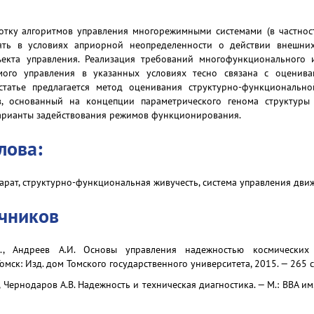
отку алгоритмов управления многорежимными системами (в частнос
ять в условиях априорной неопределенности о действии внешни
ъекта управления. Реализация требований многофункционального 
мого управления в указанных условиях тесно связана с оценив
статье предлагается метод оценивания структурно-функциональн
в, основанный на концепции параметрического генома структур
арианты задействования режимов функционирования.
лова:
арат, структурно-функциональная живучесть, система управления д
очников
Н., Андреев А.И. Основы управления надежностью космически
Томск: Изд. дом Томского государственного университета, 2015. — 265 с
 Чернодаров А.В. Надежность и техническая диагностика. — М.: ВВА им. 