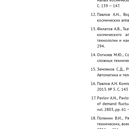
малых космически
C. 139 — 147.
Павлов А.Н., Во
космических аппа
Филатов А.В., Тк
космического 
технологии и нан
294.
Охтилев М.Ю., С
сложных техническ
Земляков С.Д., 
Автоматика и теле
Павлов А.Н. Ком
2013. № 5. С. 143
Pavlov A.N., Pavlo
of demand fluctu
vol. 2803, pp. 61 
Поленин В.И., Р
технических, во