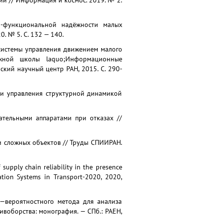
ий // Информация и космос. 2019. № 2.
но-функциональной надёжности малых
. № 5. С. 132 — 140.
е системы управления движением малого
жной школы laquo;Информационные
ский научный центр РАН, 2015. С. 290-
а и управления структурной динамикой
тательными аппаратами при отказах //
 сложных объектов // Труды СПИИРАН.
 supply chain reliability in the presence
tion Systems in Transport-2020, 2020,
о—вероятностного метода для анализа
воборства: монография. — СПб.: РАЕН,