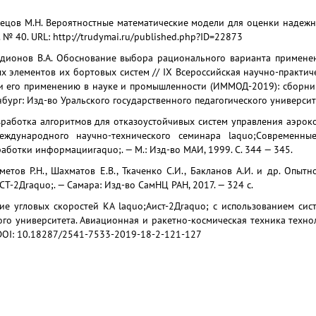
знецов М.Н. Вероятностные математические модели для оценки надежн
 № 40. URL: http://trudymai.ru/published.php?ID=22873
одионов В.А. Обоснование выбора рационального варианта примене
ых элементов их бортовых систем // IX Всероссийская научно-практ
 его применению в науке и промышленности (ИММОД-2019): сборник 
нбург: Изд-во Уральского государственного педагогического университе
азработка алгоритмов для отказоустойчивых систем управления аэро
международного научно-технического семинара laquo;Современны
аботки информацииraquo;. — М.: Изд-во МАИ, 1999. С. 344 — 345.
метов Р.Н., Шахматов Е.В., Ткаченко С.И., Бакланов А.И. и др. Опы
СТ-2Дraquo;. — Самара: Изд-во СамНЦ РАН, 2017. — 324 с.
ние угловых скоростей КА laquo;Аист-2Дraquo; с использованием сис
го университета. Авиационная и ракетно-космическая техника техно
. DOI: 10.18287/2541-7533-2019-18-2-121-127