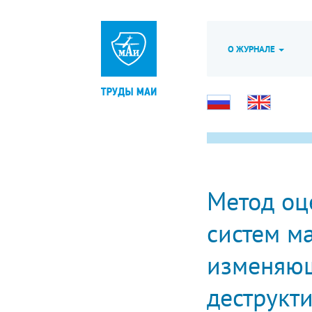
О ЖУРНАЛЕ
Метод оц
систем м
изменяющ
деструкт